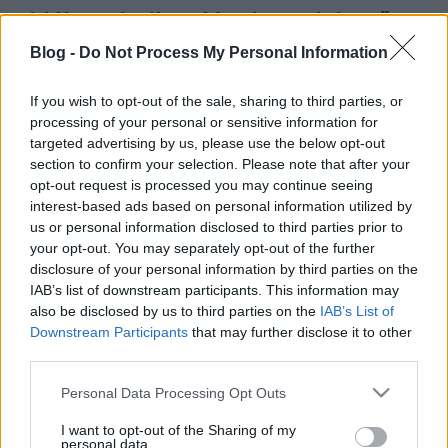
Vidékre viszik a dánok a selejtezőt
Grumpy
•
2012. augusztus 22.
11
Blog -
Do Not Process My Personal Information
Vidékre viszik a dánok a selejtezőt 2012.08.22 17:59
If you wish to opt-out of the sale, sharing to third parties, or
F.Kapus
processing of your personal or sensitive information for
targeted advertising by us, please use the below opt-out
section to confirm your selection. Please note that after your
Hatan neveztek a juniorbajnokságba
opt-out request is processed you may continue seeing
interest-based ads based on personal information utilized by
1885*
•
2012. június 19.
74
us or personal information disclosed to third parties prior to
your opt-out. You may separately opt-out of the further
Hatan neveztek a juniorbajnokságba 2012.06.19.
disclosure of your personal information by third parties on the
16:55 F. Kapus
IAB’s list of downstream participants. This information may
also be disclosed by us to third parties on the
IAB’s List of
Downstream Participants
that may further disclose it to other
Magyarország megint Erdélybe megy
third parties.
Theutus
•
2012. május 19.
8
Please note that this website/app uses one or more Google
Personal Data Processing Opt Outs
services and may gather and store information including but
Magyarország megint Erdélybe megy 2012.05.19.
not limited to your visit or usage behaviour. You may click to
I want to opt-out of the Sharing of my
14:36 F. Kapus
personal data.