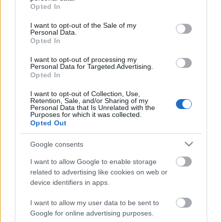
grant or deny consent to Google and its third-party tags to
Opted In
use your data for below specified purposes in below Google
consent section.
Végleges a jövő évi vb-k listája
I want to opt-out of the Sale of my
Personal Data.
Opted In
1885*
•
2012. május 19.
24
I want to opt-out of processing my
Personal Data for Targeted Advertising.
Végleges a jövő évi vb-k listája 2012.05.19. 08:59 F.
Opted In
Kapus
I want to opt-out of Collection, Use,
Retention, Sale, and/or Sharing of my
Personal Data that Is Unrelated with the
Irány, Koppenhága!
Purposes for which it was collected.
Opted Out
1885*
•
2012. május 15.
16
Google consents
Irány, Koppenhága! 2012.05.15. 17:52 F. Kapus
I want to allow Google to enable storage
related to advertising like cookies on web or
Ladányi: A fiatalok egytől egyig
device identifiers in apps.
bizonyítottak
I want to allow my user data to be sent to
Google for online advertising purposes.
Theutus
•
2012. április 23.
32