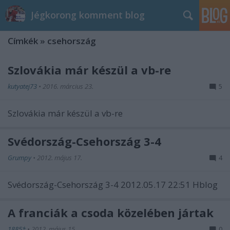
Jégkorong komment blog
Címkék
»
csehország
Szlovákia már készül a vb-re
kutyatej73
•
2016. március 23.
5
Szlovákia már készül a vb-re
Svédország-Csehország 3-4
Grumpy
•
2012. május 17.
4
Svédország-Csehország 3-4 2012.05.17 22:51 Hblog
A franciák a csoda közelében jártak
1885*
•
2012. május 15.
0