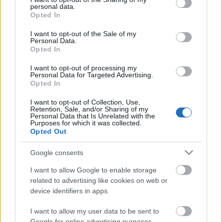
A norvégok pontot loptak a
personal data.
grant or deny consent to Google and its third-party tags to
Opted In
csehektől
use your data for below specified purposes in below Google
consent section.
I want to opt-out of the Sale of my
Grumpy
•
2012. május 07.
15
Personal Data.
Opted In
A norvégok pontot loptak a csehektől 2012.05.07
I want to opt-out of processing my
18:51 Hblog
Personal Data for Targeted Advertising.
Opted In
I want to opt-out of Collection, Use,
Az Egyesült Államok legyőzte
Retention, Sale, and/or Sharing of my
Personal Data that Is Unrelated with the
Kanadát
Purposes for which it was collected.
Opted Out
Azt az elkényeztetett hokiszurkoló mindenségit!
•
2012. május 06.
37
Google consents
Az Egyesült Államok legyőzte Kanadát 2012.05.05.
I want to allow Google to enable storage
22:31 Hblog
related to advertising like cookies on web or
device identifiers in apps.
Nehezen győztek a csehek
I want to allow my user data to be sent to
Grumpy
•
2012. május 05.
2
Google for online advertising purposes.