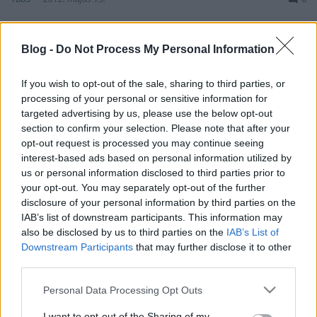
A franciák a csoda közelében jártak 2012.05.15.
19:00 Hblog
Blog -
Do Not Process My Personal Information
If you wish to opt-out of the sale, sharing to third parties, or
A finneket otthon tömték ki
processing of your personal or sensitive information for
Grumpy
•
2012. május 13.
9
targeted advertising by us, please use the below opt-out
section to confirm your selection. Please note that after your
opt-out request is processed you may continue seeing
A finneket otthon tömték ki 2012.05.13 18:50 Hblog
interest-based ads based on personal information utilized by
us or personal information disclosed to third parties prior to
A kazahok megszerezték első
your opt-out. You may separately opt-out of the further
disclosure of your personal information by third parties on the
pontjukat
IAB’s list of downstream participants. This information may
1885*
•
2012. május 11.
0
also be disclosed by us to third parties on the
IAB’s List of
Downstream Participants
that may further disclose it to other
third parties.
A kazahok megszerezték első pontjukat 2012.05.11.
19:06 Hblog
Please note that this website/app uses one or more Google
Personal Data Processing Opt Outs
services and may gather and store information including but
not limited to your visit or usage behaviour. You may click to
I want to opt-out of the Sharing of my