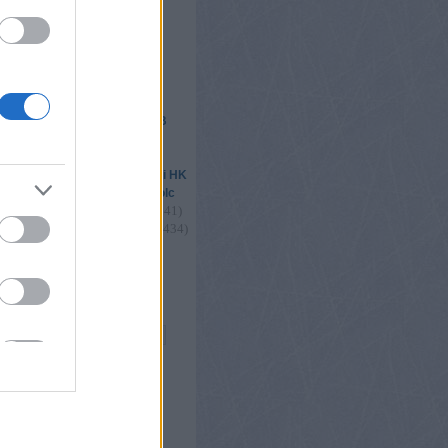
étervár2016
ik
 csere
elhő
293
)
(
1455
)
Csíkszereda
DAB
(
2439
)
(
4780
)
l
Erste Liga
1179
)
(
1670
)
Fehérvár
(
2325
)
(
1502
)
s
FTC
Gyergyói HK
(
2189
)
(
1683
)
légiósok
Miskolc
(
4966
)
(
1405
)
(
1341
)
nők
playoff
035
)
(
1150
)
(
1434
)
u18
utánpótlás
)
(
2342
)
(
2533
)
válogatott
vb
2
)
Összes címke
s
og
ongblog
ore