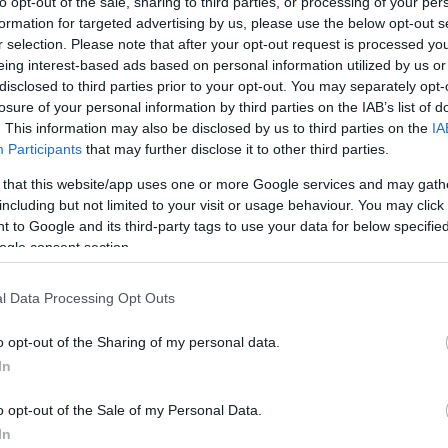
to opt-out of the sale, sharing to third parties, or processing of your per
sport.s
formation for targeted advertising by us, please use the below opt-out s
folytatj
bizakod
r selection. Please note that after your opt-out request is processed y
13:47
)
kutyate
eing interest-based ads based on personal information utilized by us or
sport.s
macquee
disclosed to third parties prior to your opt-out. You may separately opt-
ülés
van-sz
losure of your personal information by third parties on the IAB’s list of
Románi
trollfee
. This information may also be disclosed by us to third parties on the
IA
„Hatal
Participants
that may further disclose it to other third parties.
hokina
vélemé
csatla
 that this website/app uses one or more Google services and may gath
trollfee
csak a 
including but not limited to your visit or usage behaviour. You may click 
csapatba
(
2025.04
 to Google and its third-party tags to use your data for below specifi
vb-re
ogle consent section.
trollfee
hogyan 
re
Női keret a
Női U18: újabb
vezetni 
(
2025.04
lnek a női
franciaországi
fontos lépés a
faszag
l Data Processing Opt Outs
asok
tornára
vb felé
hokivá
trollfee
álltunk,
o opt-out of the Sharing of my personal data.
helyzete
P
18:32
)
In
válnun
ide lőj
o opt-out of the Sale of my Personal Data.
In
18: