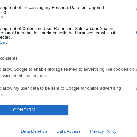
Szentp
nos
to opt-out of processing my Personal Data for Targeted
al indult a
Off top
ing.
on
Kártya
In
Címkef
o opt-out of Collection, Use, Retention, Sale, and/or Sharing
ersonal Data that Is Unrelated with the Purposes for which it
api/trackback/id/18933056
lected.
(
1
Brassó
Out
(
1204
)
ebe
(
Extraliga
gszabályok
szolgáltatás
felkészülé
értelmében felhasználói tartalomnak minősülnek, értük a
consents
(
1082
)
sséget nem vállal, azokat nem ellenőrzi. Kifogás esetén forduljon a blog szerkesztőjéhez. Részletek a
khl
adatvédelmi tájékoztatóban
és az
.
(
1526
)
nhl
o allow Google to enable storage related to advertising like cookies on
(
1
Titánok
evice identifiers in apps.
(
1315
UTE
(
214
videó
vagy
regisztrálj
! ‐
Belépés Facebookkal
o allow my user data to be sent to Google for online advertising
Keresé
s.
to allow Google to send me personalized advertising.
CONFIRM
Linkbl
o allow Google to enable storage related to analytics like cookies on
Jégkor
evice identifiers in apps.
MJSZ
Data Deletion
Data Access
Privacy Policy
Livesc