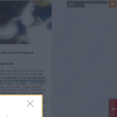
ntkezés/Kilépés
topikok
j73:
youtu.be/ykRqX7U7QGw?si=x-
Az
I7hVz48V
(
2025.12.04. 11:00
)
 a Fehérvár is szoros meccset
 be az osztrák jégkorongligában
der:
Nilsson, Hadobás - Hári, Galló,
Fejes, Ortenszky - Papp, Németh,
Szabó Bence, Horvát...
(
2025.05.04.
rtékelések a magyar-szlovén
der:
Vayban bíztam, de úgy tűnik a
szezonvég ellenére Horváth Dominik
b kapusunk. Kiss...
(
2025.05.02.
zélig Viktor: A vb-n agresszív,
 hokit fogunk játszani
j73: