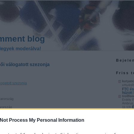
mment blog
legyek moderálva!
Bejele
női válogatott szezonja
Friss 
kutyate
logatott szezonja
xHu4nR
FTC és
húzott
trollfee
arország
Erdély 
Ambrus 
É
rország
11:13
)
után
n
trollfee
gyenge 
Not Process My Personal Information
n
a legjob
tország
S
20:58
)
vagány
kutyate