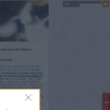
ntkezés/Kilépés
topikok
j73:
youtu.be/ykRqX7U7QGw?si=x-
Az
I7hVz48V
(
2025.12.04. 11:00
)
 a Fehérvár is szoros meccset
 be az osztrák jégkorongligában
der:
Nilsson, Hadobás - Hári, Galló,
Fejes, Ortenszky - Papp, Németh,
Szabó Bence, Horvát...
(
2025.05.04.
rtékelések a magyar-szlovén
der:
Vayban bíztam, de úgy tűnik a
szezonvég ellenére Horváth Dominik
b kapusunk. Kiss...
(
2025.05.02.
zélig Viktor: A vb-n agresszív,
 hokit fogunk játszani
j73: