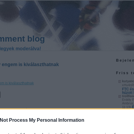
mment blog
legyek moderálva!
Bejele
 engem is kiválaszthatnak
Friss 
kutyate
m is kiválaszthatnak
xHu4nR
FTC és
húzott
trollfee
Erdély 
Ambrus 
É
11:13
)
HL
Mihalik András
után
trollfee
gyenge 
Not Process My Personal Information
a legjob
S
20:58
)
vagány
kutyate