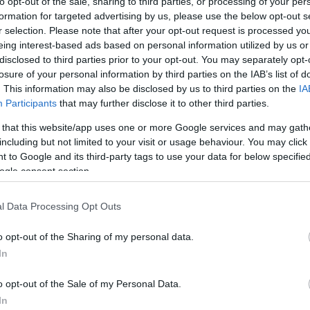
to opt-out of the sale, sharing to third parties, or processing of your per
sport.s
formation for targeted advertising by us, please use the below opt-out s
folytatj
bizakod
r selection. Please note that after your opt-out request is processed y
13:47
)
kutyate
eing interest-based ads based on personal information utilized by us or
sport.s
macquee
disclosed to third parties prior to your opt-out. You may separately opt-
van-sz
goth Döme
Az új idényben
Mihalik András
losure of your personal information by third parties on the IAB’s list of
Románi
t lépett a
Svájcban
és Mihalik
trollfee
. This information may also be disclosed by us to third parties on the
IA
t
bizonyítana
Gergő // TIBIÉK
„Hatal
Participants
that may further disclose it to other third parties.
hokina
rbajnokságb
Seregély Míra
vélemé
csatla
 that this website/app uses one or more Google services and may gath
trollfee
csak a 
including but not limited to your visit or usage behaviour. You may click 
csapatba
(
2025.04
 to Google and its third-party tags to use your data for below specifi
vb-re
ogle consent section.
trollfee
hogyan 
HAMAROSAN
vezetni 
(
2025.04
RAJTOL A NŐI
faszag
l Data Processing Opt Outs
U18-AS VB
hokivá
trollfee
álltunk,
o opt-out of the Sharing of my personal data.
helyzete
P
18:32
)
In
válnun
api/trackback/id/15607970
ide lőj
o opt-out of the Sale of my Personal Data.
In
gszabályok
szolgáltatás
értelmében felhasználói tartalomnak minősülnek, értük a