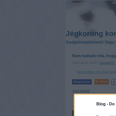
Jégkorong ko
Aaajjakmeghanem! Vagy 
Nem tudtam róla, hogy
2020.04.12. 14:47:
kutyatej73
Nem tudtam róla, hogy enge
Tetszik
0
Szólj hozzá!
Címkék:
utánpótlás
légiósok
O
Blog -
Do 
Ajánlott bejegyzések: