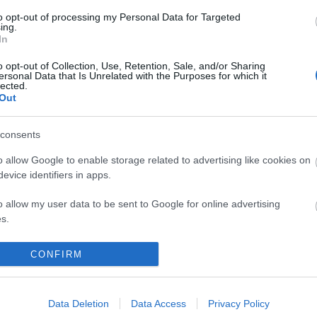
Szentp
sséget nem vállal, azokat nem ellenőrzi. Kifogás esetén forduljon a blog szerkesztőjéhez. Részletek a
adatvédelmi tájékoztatóban
és az
.
to opt-out of processing my Personal Data for Targeted
Off top
ing.
Kártya
In
vagy
regisztrálj
! ‐
Belépés Facebookkal
Címkef
o opt-out of Collection, Use, Retention, Sale, and/or Sharing
ersonal Data that Is Unrelated with the Purposes for which it
lected.
(
1
Brassó
Out
(
1204
)
ebe
(
Extraliga
felkészülé
consents
(
1082
)
khl
(
1526
)
nhl
o allow Google to enable storage related to advertising like cookies on
(
1
Titánok
evice identifiers in apps.
(
1315
UTE
(
214
videó
o allow my user data to be sent to Google for online advertising
Keresé
s.
to allow Google to send me personalized advertising.
CONFIRM
Linkbl
o allow Google to enable storage related to analytics like cookies on
Jégkor
evice identifiers in apps.
MJSZ
Data Deletion
Data Access
Privacy Policy
Livesc