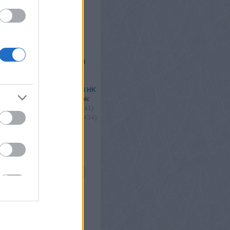
étervár2016
ik
 csere
elhő
293
)
(
1455
)
Csíkszereda
DAB
(
2439
)
(
4780
)
l
Erste Liga
1179
)
(
1670
)
Fehérvár
(
2325
)
(
1502
)
s
FTC
Gyergyói HK
(
2189
)
(
1683
)
légiósok
Miskolc
(
4966
)
(
1405
)
(
1341
)
nők
playoff
035
)
(
1150
)
(
1434
)
u18
utánpótlás
)
(
2342
)
(
2533
)
válogatott
vb
2
)
Összes címke
s
og
ongblog
ore