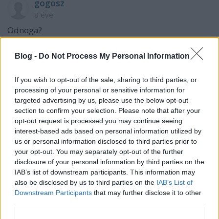
gogosz
8 éve
Odnoga?
Blog -
Do Not Process My Personal Information
Pista Joska
8 éve
If you wish to opt-out of the sale, sharing to third parties, or
processing of your personal or sensitive information for
@freddyD
:
targeted advertising by us, please use the below opt-out
section to confirm your selection. Please note that after your
opt-out request is processed you may continue seeing
interest-based ads based on personal information utilized by
2400
us or personal information disclosed to third parties prior to
8 éve
your opt-out. You may separately opt-out of the further
@freddyD
: Fradiban még nem játszott :D
disclosure of your personal information by third parties on the
IAB’s list of downstream participants. This information may
also be disclosed by us to third parties on the
IAB’s List of
Downstream Participants
that may further disclose it to other
CsakÚjváros
third parties.
8 éve