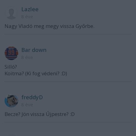
Lazlee
8 éve
Nagy Vladó meg megy vissza Győrbe.
Bar down
8 éve
Silló?
Koitma? (Ki fog védeni? :D)
freddyD
8 éve
Becze? Jön vissza Újpestre? :D