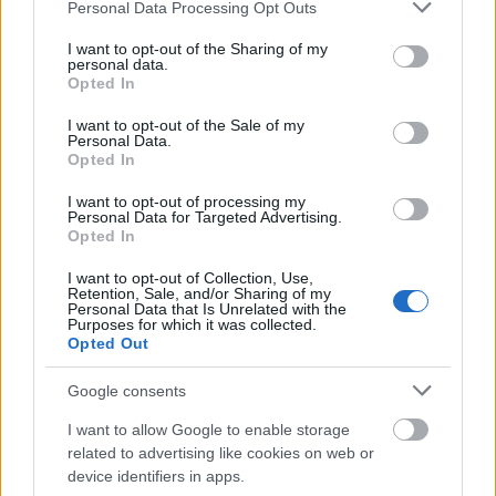
Please note that this website/app uses one or more Google
Personal Data Processing Opt Outs
Én a keddet várom :)
services and may gather and store information including but
not limited to your visit or usage behaviour. You may click to
I want to opt-out of the Sharing of my
personal data.
grant or deny consent to Google and its third-party tags to
Opted In
use your data for below specified purposes in below Google
Bar down
consent section.
I want to opt-out of the Sale of my
8 éve
Personal Data.
Opted In
@CsakÚjváros
: valami nagy bejelentés?
I want to opt-out of processing my
Personal Data for Targeted Advertising.
Opted In
Bar down
8 éve
I want to opt-out of Collection, Use,
Retention, Sale, and/or Sharing of my
Personal Data that Is Unrelated with the
@CsakÚjváros
: kedd van
Purposes for which it was collected.
Opted Out
Google consents
Lazlee
8 éve
I want to allow Google to enable storage
related to advertising like cookies on web or
@Bar down
: elmentek a csehek :D
device identifiers in apps.
Mindenki meglepődött :)