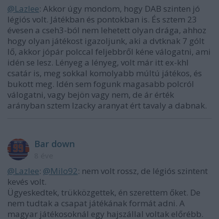
@Lazlee
: Akkor úgy mondom, hogy DAB szinten jó
légiós volt. Játékban és pontokban is. És sztem 23
évesen a cseh3-ból nem lehetett olyan drága, ahhoz
hogy olyan játékost igazoljunk, aki a dvtknak 7 gólt
lő, akkor jópár polccal feljebbről kéne válogatni, ami
idén se lesz. Lényeg a lényeg, volt már itt ex-khl
csatár is, meg sokkal komolyabb múltú játékos, és
bukott meg. Idén sem fogunk magasabb polcról
válogatni, vagy bejön vagy nem, de ár érték
arányban sztem Izacky aranyat ért tavaly a dabnak.
Bar down
8 éve
@Lazlee
:
@Milo92
: nem volt rossz, de légiós szintent
kevés volt.
Ügyeskedtek, trükközgettek, én szerettem őket. De
nem tudtak a csapat játékának formát adni. A
magyar játékosoknál egy hajszállal voltak előrébb.