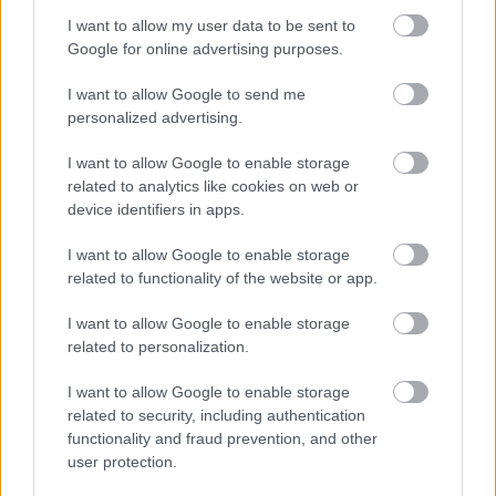
I want to allow my user data to be sent to
Google for online advertising purposes.
KCs
I want to allow Google to send me
8 éve
personalized advertising.
@Lazlee
: Azért ez mindig megdöbbent, hogy a cseh
3-ból érdemi erősítés tud érkezni az EL-be,
I want to allow Google to enable storage
pont/meccs mutatóval.
related to analytics like cookies on web or
device identifiers in apps.
I want to allow Google to enable storage
Bar down
related to functionality of the website or app.
8 éve
I want to allow Google to enable storage
@KCs
: ékes példái annak, miért csalókák az ilyen
related to personalization.
mutatók. Annyi helyzetből Danszi vagy Brown
kétszer ennyi gólt lő. De hát kellett Musial, meg
I want to allow Google to enable storage
vakon ugye bízni benne...
related to security, including authentication
functionality and fraud prevention, and other
user protection.