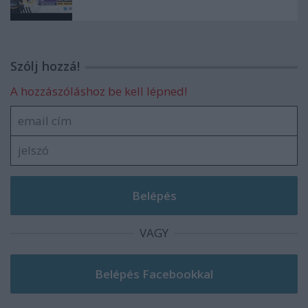
Szólj hozzá!
A hozzászóláshoz be kell lépned!
VAGY