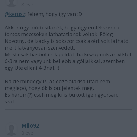
8 éve
@kerusz
: féltem, hogy így van :D
Akkor úgy módosítanék, hogy úgy emlékszem a
fontos meccseken láthatatlanok voltak. Főleg
Novotny, de Izacky is sokszor csak azért volt látható,
mert látványosan szenvedett.
Most csak hasból írok példát: ha kiszopunk a dvtktól
6-3ra nem vagyunk beljebb a góljaikkal, szemben
egy Ute elleni 4-3nál. :)
Na de mindegy is, az edző alárísa után nem
meglepő, hogy ők is ott jelentek meg.
És három(?) cseh meg ki is bukott igen gyorsan,
szal...
Milo92
8 éve