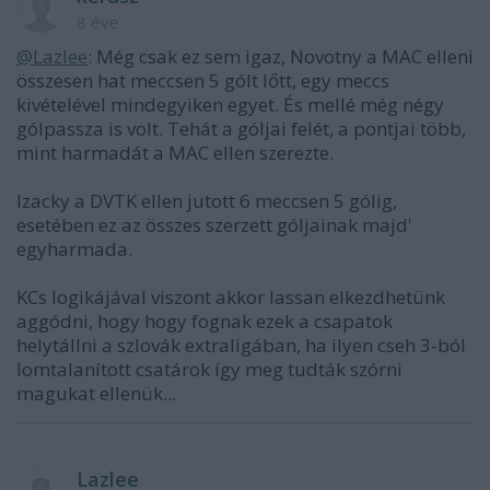
8 éve
@Lazlee
: Még csak ez sem igaz, Novotny a MAC elleni
összesen hat meccsen 5 gólt lőtt, egy meccs
kivételével mindegyiken egyet. És mellé még négy
gólpassza is volt. Tehát a góljai felét, a pontjai több,
mint harmadát a MAC ellen szerezte.
Izacky a DVTK ellen jutott 6 meccsen 5 gólig,
esetében ez az összes szerzett góljainak majd'
egyharmada.
KCs logikájával viszont akkor lassan elkezdhetünk
aggódni, hogy hogy fognak ezek a csapatok
helytállni a szlovák extraligában, ha ilyen cseh 3-ból
lomtalanított csatárok így meg tudták szórni
magukat ellenük...
Lazlee