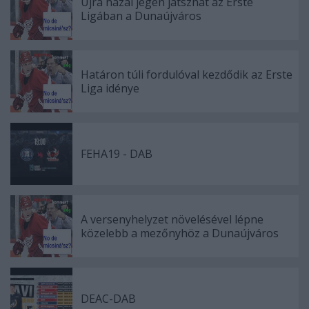
Újra hazai jégen játszhat az Erste
Ligában a Dunaújváros
Határon túli fordulóval kezdődik az Erste
Liga idénye
FEHA19 - DAB
A versenyhelyzet növelésével lépne
közelebb a mezőnyhöz a Dunaújváros
DEAC-DAB