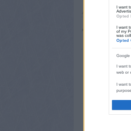
I want 
Advertis
A bejegyzés trackback címe:
Opted 
https://hokikomment.blog.hu/
I want t
Kommentek:
of my P
was col
vonatkozó jo
A hozzászólások a
Opted 
technikai
üzemeltetője semmilyen felelő
Felhasználási feltételekben
1885*
2016.08.23. 
Google 
hát ez, priceless.
I want t
web or d
21 ezer Ft
2016.08
I want t
Tehát az öreg meg
purpose
confirmed!
I want 
Snow-ice-hunter
Benoit Laporte a 
I want t
web or d