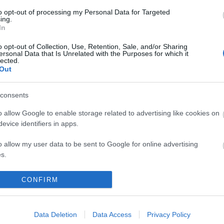
Szentp
to opt-out of processing my Personal Data for Targeted
Off top
ing.
Kártya
In
api/trackback/id/11493766
Címkef
o opt-out of Collection, Use, Retention, Sale, and/or Sharing
ersonal Data that Is Unrelated with the Purposes for which it
lected.
(
1
Brassó
gszabályok
szolgáltatás
értelmében felhasználói tartalomnak minősülnek, értük a
Out
(
1204
)
ebe
sséget nem vállal, azokat nem ellenőrzi. Kifogás esetén forduljon a blog szerkesztőjéhez. Részletek a
adatvédelmi tájékoztatóban
(
Extraliga
és az
.
felkészülé
13:45:33
consents
(
1082
)
khl
(
1526
)
nhl
o allow Google to enable storage related to advertising like cookies on
(
1
Titánok
evice identifiers in apps.
(
1315
Válasz erre
UTE
(
214
videó
.23. 14:36:40
o allow my user data to be sent to Google for online advertising
Keresé
fúrta az MJSZ pályázatát, hogy a Volánhoz vihesse. Illuminati
s.
Válasz erre
to allow Google to send me personalized advertising.
CONFIRM
2016.08.24. 17:34:52
Linkbl
Volán új edzője.
o allow Google to enable storage related to analytics like cookies on
Jégkor
evice identifiers in apps.
MJSZ
Data Deletion
Data Access
Privacy Policy
Válasz erre
Livesc