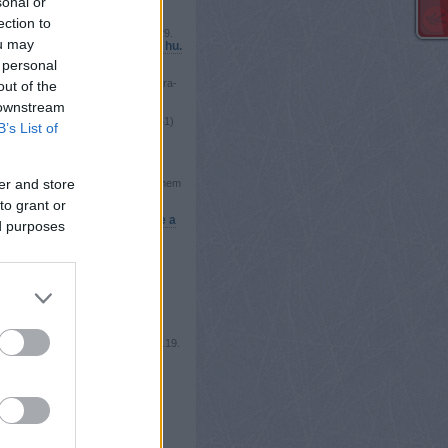
sonal or
zekelyhon.ro/jegkorong/bha-igy-
ection to
uk-minden-rendben-leszr-n-
nak-a-hazigazdak-a-...
(
2025.04.29.
ou may
Nagy-Britannia–Románia 2–1 hu.
j73:
 personal
zekelyhon.ro/jegkorong/dave-
n-intenzivebb-tamado-mentalitasra-
out of the
ukseg
(
2025.04.28. 12:43
)
 downstream
a–Lengyelország 1–4
der:
Dab PTSD.
(
2025.04.19. 18:41
)
B’s List of
mas fejlődés lesz a magyar
k és a Ferencvárosnak” –
nyek az FTC ICEHL-hez való
kozásáról
er and store
der:
Imre Patrik, Láday Tomi etc. nem
székely, hanem piros fölsős
to grant or
n is elférnének. Késő ...
Románia bő kerete a
.19. 18:40
)
ed purposes
der:
Kérdés, a hazai döntő után
alakul tovább a keret. Támadást
tudó védők továbbra is i...
Én nem bánom, ha
.19. 18:36
)
yerekeknek nevezik a
logatottat
der:
A svédek ellen tisztesen helyt
 még gólt is fejelt Emma. A
inkkel a japánok ellen ...
(
2025.04.19.
at Cortina: erősebbé kell
k
etek!