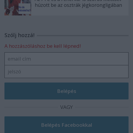
húzott be az osztrák jégkorongligában
Szólj hozzá!
A hozzászóláshoz be kell lépned!
VAGY