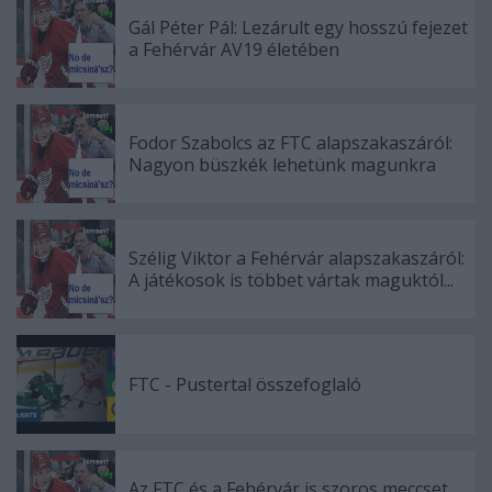
Gál Péter Pál: Lezárult egy hosszú fejezet
a Fehérvár AV19 életében
Fodor Szabolcs az FTC alapszakaszáról:
Nagyon büszkék lehetünk magunkra
Szélig Viktor a Fehérvár alapszakaszáról:
A játékosok is többet vártak maguktól...
FTC - Pustertal összefoglaló
Az FTC és a Fehérvár is szoros meccset