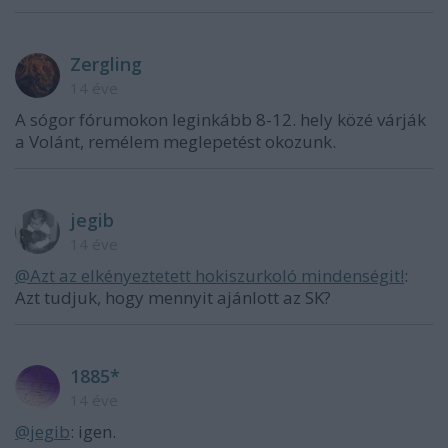
Zergling
14 éve
A sógor fórumokon leginkább 8-12. hely közé várják
a Volánt, remélem meglepetést okozunk.
jegib
14 éve
@Azt az elkényeztetett hokiszurkoló mindenségit!
:
Azt tudjuk, hogy mennyit ajánlott az SK?
1885*
14 éve
@jegib
: igen.