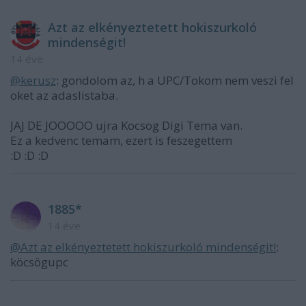
Azt az elkényeztetett hokiszurkoló
mindenségit!
14 éve
@kerusz
: gondolom az, h a UPC/Tokom nem veszi fel
oket az adaslistaba.
JAJ DE JOOOOO ujra Kocsog Digi Tema van.
Ez a kedvenc temam, ezert is feszegettem
:D :D :D
1885*
14 éve
@Azt az elkényeztetett hokiszurkoló mindenségit!
:
köcsögupc