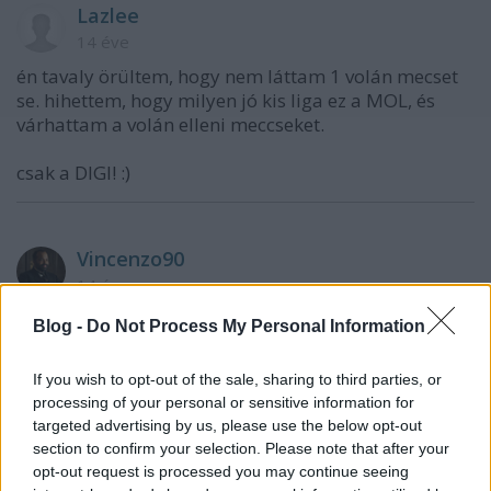
Lazlee
14 éve
én tavaly örültem, hogy nem láttam 1 volán mecset
se. hihettem, hogy milyen jó kis liga ez a MOL, és
várhattam a volán elleni meccseket.
csak a DIGI! :)
Vincenzo90
14 éve
A Digi szar a UPC köcsög, a T-home überköcsög, és
Blog -
Do Not Process My Personal Information
szerintem ennek nyithatnánk egy külön topikot. Egy
gyűlölködő topikot, ahol bárki bárkit, bármilyen
If you wish to opt-out of the sale, sharing to third parties, or
stílusban szídhat bármiért. Feszkó levezetés... :D
processing of your personal or sensitive information for
targeted advertising by us, please use the below opt-out
section to confirm your selection. Please note that after your
opt-out request is processed you may continue seeing
moszkvicssluszkulcs