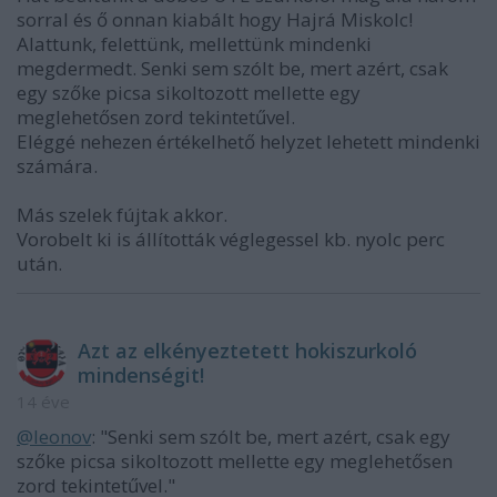
sorral és ő onnan kiabált hogy Hajrá Miskolc!
Alattunk, felettünk, mellettünk mindenki
megdermedt. Senki sem szólt be, mert azért, csak
egy szőke picsa sikoltozott mellette egy
meglehetősen zord tekintetűvel.
Eléggé nehezen értékelhető helyzet lehetett mindenki
számára.
Más szelek fújtak akkor.
Vorobelt ki is állították véglegessel kb. nyolc perc
után.
Azt az elkényeztetett hokiszurkoló
mindenségit!
14 éve
@leonov
: "Senki sem szólt be, mert azért, csak egy
szőke picsa sikoltozott mellette egy meglehetősen
zord tekintetűvel."