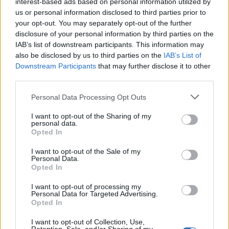
interest-based ads based on personal information utilized by
14 éve
us or personal information disclosed to third parties prior to
Én meg a digin néztem a meccseket-köszi!!!-, a neten
your opt-out. You may separately opt-out of the further
meg a volán meccseket!! :)))
disclosure of your personal information by third parties on the
IAB’s list of downstream participants. This information may
also be disclosed by us to third parties on the
IAB’s List of
Downstream Participants
that may further disclose it to other
jonnglenn
third parties.
14 éve
Please note that this website/app uses one or more Google
Personal Data Processing Opt Outs
@Zergling
: elvileg lehetne új mez, de nem lesz.
services and may gather and store information including but
legalabbis a miskolcnal.
not limited to your visit or usage behaviour. You may click to
I want to opt-out of the Sharing of my
personal data.
grant or deny consent to Google and its third-party tags to
Opted In
use your data for below specified purposes in below Google
consent section.
I want to opt-out of the Sale of my
leonov
Personal Data.
14 éve
Opted In
A matávdigiupc vagy upcdigimatáv kérdésben én
I want to opt-out of processing my
voltam tavaly a legnagyobb hangú ócsároló. Ez,a
Personal Data for Targeted Advertising.
körülmények, lehetőségek és a tavalyi teljesítmény
Opted In
alapján jócskán megváltozott.
I want to opt-out of Collection, Use,