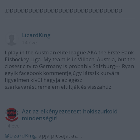
:DDDDDDDDDDDDDDDDDDDDDDDDDDDDDDD
LizardKing
14 éve
I play in the Austrian elite league AKA the Erste Bank
Eishockey Liga. My team is in Villach, Austria, but the
closest city to Germany is probably Salzburg--- Ryan
egyik facebook kommentje,úgy látszik kurvára
figyelmen kívül hagyja az egész
szarkavarást,remélem eltiltják és visszahúz
Azt az elkényeztetett hokiszurkoló
mindenségit!
14 éve
@LizardKing
: apja picsaja, az....