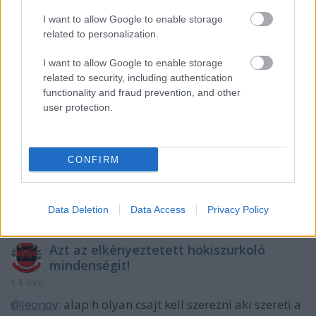
stresszor élének tompítása érdekében viszem a
I want to allow Google to enable storage
drágámat, akkor nem kell feltétlenül a meccs előtt
related to personalization.
plázázni,outletezni.
I want to allow Google to enable storage
Az eddigi legsűrűbb szezon van előttünk.
related to security, including authentication
ÉS EZ JÓ.
functionality and fraud prevention, and other
Szerintem.
user protection.
moszkvicssluszkulcs
CONFIRM
14 éve
@leonov
: és a drágád szerint??:)))
Data Deletion
Data Access
Privacy Policy
Azt az elkényeztetett hokiszurkoló
mindenségit!
14 éve
@leonov
: alap h olyan csajt kell szerezni aki szereti a