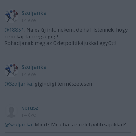
Szoljanka
14 éve
@1885*
: Na ez új infó nekem, de hál 'Istennek, hogy
nem kapta meg a gigi!
Rohadjanak meg az üzletpolitikájukkal együtt!
Szoljanka
14 éve
@Szoljanka
: gigi=digi természetesen
kerusz
14 éve
@Szoljanka
: Miért? Mi a baj az üzletpolitikájukkal?