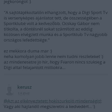
jegkorongot :)
"A sajtótájékoztatón elhangzott, hogy a Digi Sport Tv
is versenyképes ajánlatot tett, de összességében a
Sportklubé volt a kedvezőbb. Ocskay Gábor nem
titkolta, a döntésnél sokat számított az eddig
közösen elvégzett munka és a Sportklub Tv nagyobb
országos lefedettsége."
ez mekkora duma mar :)
neha komolyan jobb lenne nem tudni reszleteket :)
az mindenesetre jo hir, hogy Fvaron nincs szukseg a
Digi altal felajanlott milliokra...
kerusz
14 éve
@Azt az elkényeztetett hokiszurkoló mindenségit!
:
Vagy aki hajlandó megszeretni a kedvedért... :)