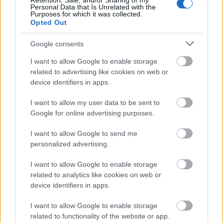
Retention, Sale, and/or Sharing of my
Ismét nem tudom az összes paramétert, de az
Personal Data that Is Unrelated with the
Purposes for which it was collected.
biztos, hogy a digi elkötelezettsége a magyar hoki
Opted Out
iránt példaértékű. A tavalyi szezon végére pedig, bár
eszközparkjukat alaposan megnyirbálták,
Google consents
mondhatni hibátlanul teljesítettek.
I want to allow Google to enable storage
Én továbbra sem fogom tudni nézni a MOL ligát a
related to advertising like cookies on web or
tévében, ezért meg kell ragadnom a lehető legtöbb
device identifiers in apps.
alkalmat arra, hogy a helyszínen nézzek meccset.
I want to allow my user data to be sent to
Szóval marad a sportklubbos és fehérvári EBEL, a
Google for online advertising purposes.
helyszíni MHL és MOL liga.
Csak időm legyen elég...
I want to allow Google to send me
Mindenesetre, mivel október végéig inkább Pesten
personalized advertising.
vagyok mint Miskolcon, ez nem olyan nagy kihívás.
Szóval biztos lesz olyan is, hogy a Miskolc otthoni
I want to allow Google to enable storage
meccse helyett Fradi-Dózsa vagy a fiatalok lesznek a
related to analytics like cookies on web or
befutók.
device identifiers in apps.
Számolni nem számoltam még, de asszem a meccs
mennyiség már lassan családibéke stresszorrá
I want to allow Google to enable storage
válhat. Annyi könnyebbség azért van, hogy, ha e
related to functionality of the website or app.