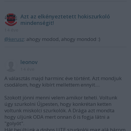
Azt az elkényeztetett hokiszurkoló
mindenségit!
14 éve
@kerusz
: ahogy modod, ahogy mondod :)
leonov
14 éve
A választás majd harminc éve történt. Azt mondjuk
csodálom, hogy kibírt mellettem ennyit....
Szokott jönni menni velem amikor teheti. Voltunk
úgy szurkolni Újpesten, hogy konkrétan ketten
voltunk miskolci szurkolók. A Drága azt mondta
hogy üljünk ODA mert onnan ő is fogja látni a
"golyót".
Hát beültünk a dobos UTE szurkolói mag alá három