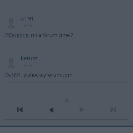
ati91
14 éve
@Zergling
: mi a fórum címe ?
kerusz
14 éve
@ati91
: eishockeyforum.com