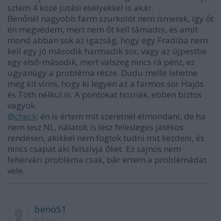
sztem 4 közé jutási esélyekkel is akár.
Benőnél nagyobb farm szurkolót nem ismerek, így őt
én megvédem, mert nem őt kell támadni, és amit
mond abban sok az igazság, hogy egy Fradiba nem
kell egy jó második harmadik sor, vagy az újpestbe
egy első-második, mert valszeg nincs rá pénz, ez
ugyanúgy a probléma része. Dudu mellé lehetne
még kit vinni, hogy ki legyen az a farmos sor Hajós
és Tóth nélkül is. A pontokat hoznák, ebben biztos
vagyok.
@check
: én is értem mit szeretnél elmondani, de ha
nem lesz NL, nálatok is lesz felesleges játékos
rendesen, akikkel nem fogtok tudni mit kezdeni, és
nincs csapat aki felszívja őket. Ez sajnos nem
fehérvári probléma csak, bár értem a problémádat
vele.
benö51