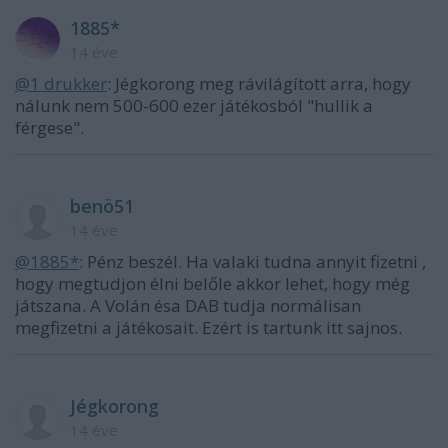
1885*
14 éve
@1 drukker
: Jégkorong meg rávilágított arra, hogy
nálunk nem 500-600 ezer játékosból "hullik a
férgese".
benö51
14 éve
@1885*
: Pénz beszél. Ha valaki tudna annyit fizetni ,
hogy megtudjon élni belőle akkor lehet, hogy még
játszana. A Volán ésa DAB tudja normálisan
megfizetni a játékosait. Ezért is tartunk itt sajnos.
Jégkorong
14 éve