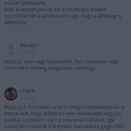
a saját játékosaik.
Más a helyzet persze, ha az esetleges klubok
szerződtetnék a játékosokat úgy, hogy a játékjog is
átkerülne.
benö51
14 éve
@check
: Igen vagy leigazolják, hisz szabadok vagy
mint írtam költség megosztás valahogy.
check
14 éve
@benö51
: Szerintem a farm megszüntetésében az is
benne volt, hogy előbbiért nem lelkesedett nagyon
Gabbá, utóbbiért mert a potenciális klubok. Így
aztán farm törölve 5-6 ember kap valami gagyi EBEL