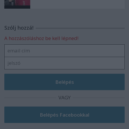
Szólj hozzá!
A hozzászóláshoz be kell lépned!
VAGY