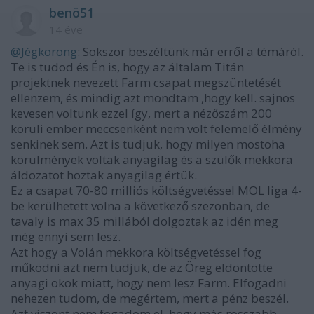
benö51
14 éve
@Jégkorong
: Sokszor beszéltünk már erről a témáról.
Te is tudod és Én is, hogy az általam Titán
projektnek nevezett Farm csapat megszüntetését
ellenzem, és mindig azt mondtam ,hogy kell. sajnos
kevesen voltunk ezzel így, mert a nézőszám 200
körüli ember meccsenként nem volt felemelő élmény
senkinek sem. Azt is tudjuk, hogy milyen mostoha
körülmények voltak anyagilag és a szülők mekkora
áldozatot hoztak anyagilag értük.
Ez a csapat 70-80 milliós költségvetéssel MOL liga 4-
be kerülhetett volna a következő szezonban, de
tavaly is max 35 millából dolgoztak az idén meg
még ennyi sem lesz.
Azt hogy a Volán mekkora költségvetéssel fog
működni azt nem tudjuk, de az Öreg eldöntötte
anyagi okok miatt, hogy nem lesz Farm. Elfogadni
nehezen tudom, de megértem, mert a pénz beszél.
Azt viszont nem fogadom el. hogy más rosszabb