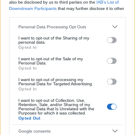
also be disclosed by us to third parties on the
IAB’s List of
amit sejtetni próbáltam...
Downstream Participants
that may further disclose it to other
third parties.
Please note that this website/app uses one or more Google
Personal Data Processing Opt Outs
1885*
services and may gather and store information including but
14 éve
not limited to your visit or usage behaviour. You may click to
I want to opt-out of the Sharing of my
personal data.
grant or deny consent to Google and its third-party tags to
@check
: szemüveg kérdése :)
Opted In
use your data for below specified purposes in below Google
consent section.
I want to opt-out of the Sale of my
Personal Data.
Opted In
benö51
14 éve
I want to opt-out of processing my
Personal Data for Targeted Advertising.
@Jégkorong
: Kérdésem az van csapat aki alkalmazza
Opted In
őket?
Volánba most nincs rá sajnos pénz és jég.
I want to opt-out of Collection, Use,
Retention, Sale, and/or Sharing of my
Personal Data that Is Unrelated with the
Purposes for which it was collected.
Opted Out
Jégkorong
14 éve
Google consents