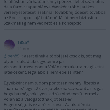
felállásban várhatóan ennyi pénzzel lehet számolni,
de a farm csapat hiánya évenként több játékos
versenyeztetését, szakmai továbbfejlődését, továbbá
az Ebel csapat saját utánpótlását nem biztosítja.
Szakmailag nem védhető ez a koncepció.
1885*
14 éve
@benö51
: azért élnek a többi játékosok is, sőt még
olyan is akad aki egyetemre jár.
Viszont itt most pont a Volán nem akarta megfizetni
játékosként, legalábbis nem ebelszinten?
Egyébként nem tudom pontosan mennyi fizetés a
"normális" egy 22 éves játékosnak...viszont az is gáz,
hogy ha még sok ilyen "edző-mindenes"t termel a
Volán az a válogatottnak jót tesz-e?
Engem végülis ez a része zavar. Az akadémia
begyűjtött minden épkézláb játékost aztán jön a