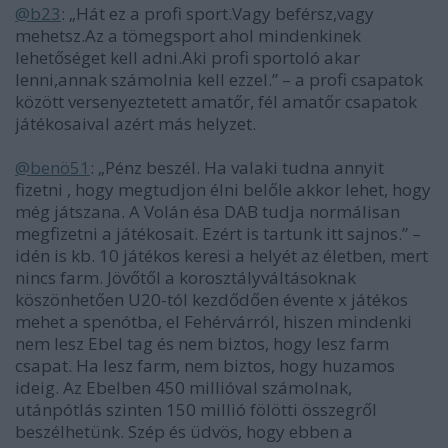
@b23
: „Hát ez a profi sport.Vagy beférsz,vagy
mehetsz.Az a tömegsport ahol mindenkinek
lehetőséget kell adni.Aki profi sportoló akar
lenni,annak számolnia kell ezzel.” – a profi csapatok
között versenyeztetett amatőr, fél amatőr csapatok
játékosaival azért más helyzet.
@benö51
: „Pénz beszél. Ha valaki tudna annyit
fizetni , hogy megtudjon élni belőle akkor lehet, hogy
még játszana. A Volán ésa DAB tudja normálisan
megfizetni a játékosait. Ezért is tartunk itt sajnos.” –
idén is kb. 10 játékos keresi a helyét az életben, mert
nincs farm. Jövőtől a korosztályváltásoknak
köszönhetően U20-tól kezdődően évente x játékos
mehet a spenótba, el Fehérvárról, hiszen mindenki
nem lesz Ebel tag és nem biztos, hogy lesz farm
csapat. Ha lesz farm, nem biztos, hogy huzamos
ideig. Az Ebelben 450 millióval számolnak,
utánpótlás szinten 150 millió fölötti összegről
beszélhetünk. Szép és üdvös, hogy ebben a