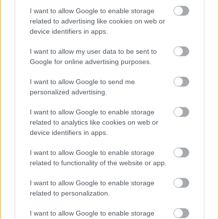
@check
: vannak még olyanok, akik legalább télen
I want to allow Google to enable storage
leveszik a napszencsit...)))
related to advertising like cookies on web or
device identifiers in apps.
I want to allow my user data to be sent to
Jégkorong
Google for online advertising purposes.
14 éve
I want to allow Google to send me
@benö51
: - első kérdésedet nem tudom értelmezni,
personalized advertising.
így legnagyobb sajnálatomra nem áll módomban
válaszolni.
I want to allow Google to enable storage
related to analytics like cookies on web or
"Volánba most nincs rá sajnos pénz és jég." -
device identifiers in apps.
csalódtam benned !!!! Más a véleményed a
mérkőzések szünetében, azt követően, mint olykor-
I want to allow Google to enable storage
olykor itt a blogon. Te is tudod, hogy arra van pénz,
related to functionality of the website or app.
jég amire akarnak !!!!! Amennyiben úgy gondolod,
szívesen állok rendelkezésedre és beszéljünk
I want to allow Google to enable storage
őszintén a dolgokról, ha már MÁS nem akar a
related to personalization.
nyilvánosság előtt! Van(annak) aki(k) nem isszák szó
szerint a szavakat, hanem gargarizálnak is hellyel
I want to allow Google to enable storage