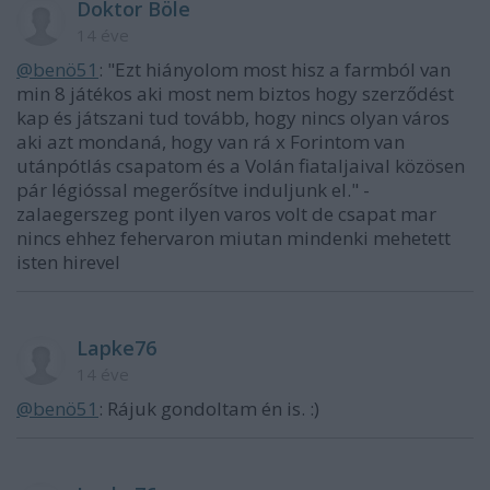
Doktor Böle
14 éve
@benö51
: "Ezt hiányolom most hisz a farmból van
min 8 játékos aki most nem biztos hogy szerződést
kap és játszani tud tovább, hogy nincs olyan város
aki azt mondaná, hogy van rá x Forintom van
utánpótlás csapatom és a Volán fiataljaival közösen
pár légióssal megerősítve induljunk el." -
zalaegerszeg pont ilyen varos volt de csapat mar
nincs ehhez fehervaron miutan mindenki mehetett
isten hirevel
Lapke76
14 éve
@benö51
: Rájuk gondoltam én is. :)