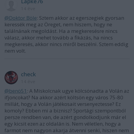
Lapke76
14 éve
@Doktor Böle
: Sztem akkor az egerszegiek gyorsan
keressék meg az Öreget, nem hiszem, hogy ne
találnának megoldást. Ha a megkeresésre nincs
válasz, akkor mehet tovább a fikázás, ha nincs
megkeresés, akkor nincs miről beszélni. Sztem eddig
nem volt.
check
14 éve
@benö51
: A Miskolcnak ugye kölcsönadta a Volán az
ifjoncokat? Na akkor azért költsön egy város 75-80
millát, hogy a Volán játékosait versenyeztesse? Ez
komoly? Ebben mi a biznisz? Sportági szempontból
persze rendben van, de azért gondolkodjunk már el
egy kicsit ezen az oldalán is. Nem véletlen, hogy a
farmot nem nagyon akarja átvenni senki, hiszen nem