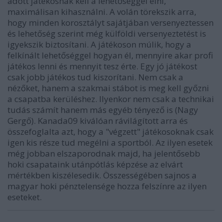
adott játékosnak kell a lehetőséggel élni,
maximálisan kihasználni. A volán törekszik arra,
hogy minden korosztályt sajátjában versenyeztessen
és lehetőség szerint még külföldi versenyeztetést is
igyekszik biztosítani. A játékoson múlik, hogy a
felkínált lehetőséggel hogyan él, mennyire akar profi
játékos lenni és mennyit tesz érte. Egy jó játékost
csak jobb játékos tud kiszorítani. Nem csak a
nézőket, hanem a szakmai stábot is meg kell győzni
a csapatba kerüléshez. Ilyenkor nem csak a technikai
tudás számít hanem más egyéb tényező is (Nagy
Gergő). Kanada09 kiválóan rávilágított arra és
összefoglalta azt, hogy a "végzett" játékosoknak csak
igen kis része tud megélni a sportból. Az ilyen esetek
még jobban elszaporodnak majd, ha jelentősebb
hoki csapataink utánpótlás képzése az elvárt
mértékben kiszélesedik. Összességében sajnos a
magyar hoki pénztelensége hozza felszínre az ilyen
eseteket.