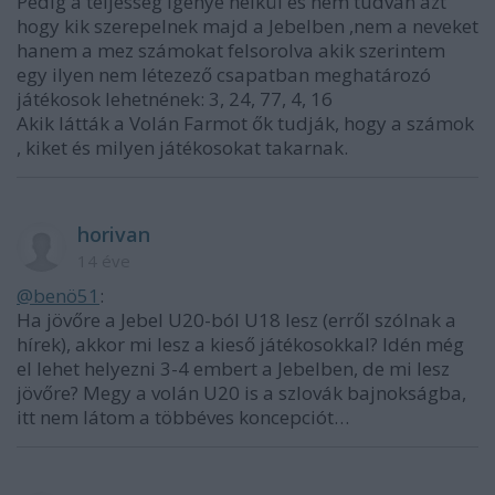
Pedig a teljesség igénye nélkül és nem tudván azt
hogy kik szerepelnek majd a Jebelben ,nem a neveket
hanem a mez számokat felsorolva akik szerintem
egy ilyen nem létezező csapatban meghatározó
játékosok lehetnének: 3, 24, 77, 4, 16
Akik látták a Volán Farmot ők tudják, hogy a számok
, kiket és milyen játékosokat takarnak.
horivan
14 éve
@benö51
:
Ha jövőre a Jebel U20-ból U18 lesz (erről szólnak a
hírek), akkor mi lesz a kieső játékosokkal? Idén még
el lehet helyezni 3-4 embert a Jebelben, de mi lesz
jövőre? Megy a volán U20 is a szlovák bajnokságba,
itt nem látom a többéves koncepciót…