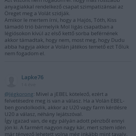
anyagiakkal rendelkező csapat szimpatizánsai az
Öreget meg a Volát szidják.
Amikor le mertem írni, hogy a Hajós, Tóth, Kiss
támadó trió bármelyik Mol ligás csapatban a
légiósokon kívül az első kettő sorba beférnének
akkor támadtak, hogy nem, most meg, hogy Dudu
abba hagyja akkor a Volán játékos temető ezt Tőlük
nem fogadom el.
Lapke76
14 éve
@Jégkorong
: Mivel a jEBEL kötelező, ezért a
felvetésedre meg is van a válasz. Ha a Volán EBEL-
ben gondolkodik, akkor az U20 vagy farm kérdésre
U20 a válasz, néhány lejátszóval.
Így igazad van, de egy pályán adott pénzből ennyi
jön ki. A farmért nagyon nagy kár, mert sztem idén
már tényező lehetett volna még inkább mint tavaly,