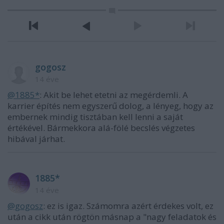
gogosz
14 éve
@1885*
: Akit be lehet etetni az megérdemli. A
karrier építés nem egyszerű dolog, a lényeg, hogy az
embernek mindig tisztában kell lenni a saját
értékével. Bármekkora alá-fölé becslés végzetes
hibával járhat.
1885*
14 éve
@gogosz
: ez is igaz. Számomra azért érdekes volt, ez
után a cikk után rögtön másnap a "nagy feladatok és