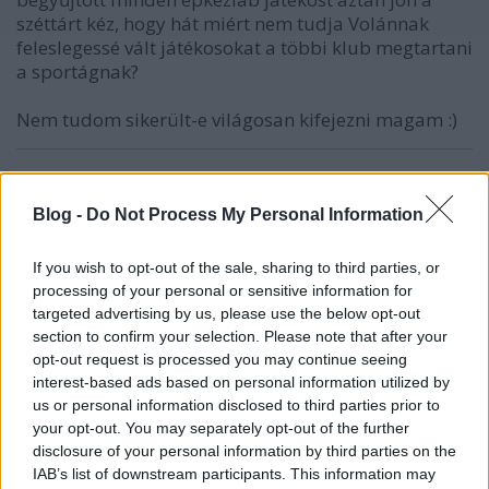
széttárt kéz, hogy hát miért nem tudja Volánnak
feleslegessé vált játékosokat a többi klub megtartani
a sportágnak?
Nem tudom sikerült-e világosan kifejezni magam :)
Lazlee
Blog -
Do Not Process My Personal Information
14 éve
kanadában se uabban a városban van a farm...
If you wish to opt-out of the sale, sharing to third parties, or
processing of your personal or sensitive information for
meg nem ismerős már ez a történet Titánok név
targeted advertising by us, please use the below opt-out
alatt?
section to confirm your selection. Please note that after your
opt-out request is processed you may continue seeing
interest-based ads based on personal information utilized by
us or personal information disclosed to third parties prior to
check
your opt-out. You may separately opt-out of the further
14 éve
disclosure of your personal information by third parties on the
IAB’s list of downstream participants. This information may
@1885*
: Azért érdekes, hogy csak te veszed le azt,