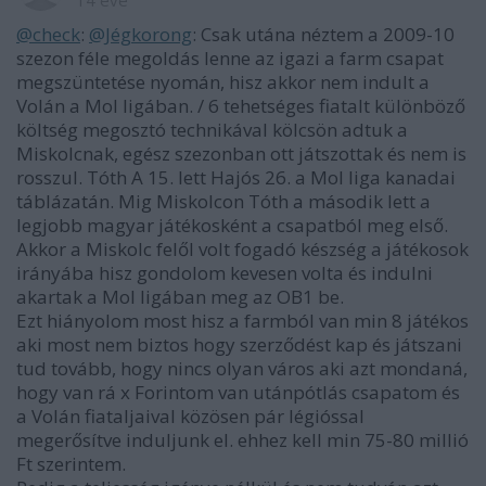
14 éve
@check
:
@Jégkorong
: Csak utána néztem a 2009-10
szezon féle megoldás lenne az igazi a farm csapat
megszüntetése nyomán, hisz akkor nem indult a
Volán a Mol ligában. / 6 tehetséges fiatalt különböző
költség megosztó technikával kölcsön adtuk a
Miskolcnak, egész szezonban ott játszottak és nem is
rosszul. Tóth A 15. lett Hajós 26. a Mol liga kanadai
táblázatán. Mig Miskolcon Tóth a második lett a
legjobb magyar játékosként a csapatból meg első.
Akkor a Miskolc felől volt fogadó készség a játékosok
irányába hisz gondolom kevesen volta és indulni
akartak a Mol ligában meg az OB1 be.
Ezt hiányolom most hisz a farmból van min 8 játékos
aki most nem biztos hogy szerződést kap és játszani
tud tovább, hogy nincs olyan város aki azt mondaná,
hogy van rá x Forintom van utánpótlás csapatom és
a Volán fiataljaival közösen pár légióssal
megerősítve induljunk el. ehhez kell min 75-80 millió
Ft szerintem.