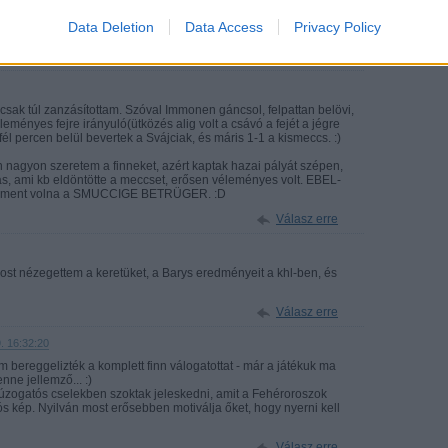
 egyre gondolunk. Immonen sztem gáncsolt a palánknál, majd
Data Deletion
Data Access
Privacy Policy
ongot és beverte.
Válasz erre
csak túl zanzásítottam. Szóval Immonen gáncsol, felpattan belövi,
eményes fejre irányuló(ütközés alig volt a csávó a fejét a jégre
él percen belül bevertek a Svájciak, és máris 1-1 a kismeccs. :)
 nagyon szeretem a finneket, azért kaptak hazai pályát szépen,
ás, ami kb eldöntötte a meccset, erősen véleményes volt. EBEL-
tos ment volna a SMUCCIGE BETRÜGER. :D
Válasz erre
ost nézegettem a keretüket, a Barys eredményeit a khl-ben, és
Válasz erre
. 16:32:20
m bereggelizték a komplett finn válogatottat - már a játékuk ma
nne jellemző... :)
úzogatós cselekben szoktak jeleskedni, amit a Fehéroroszok
ós kép. Nyilván most erősebben motiválja őket, hogy nyerni kell
Válasz erre