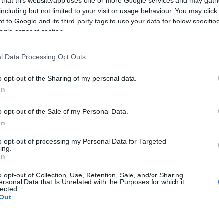
 that this website/app uses one or more Google services and may gath
m/watch?v=XIJKs4cYehM
Szentp
including but not limited to your visit or usage behaviour. You may click 
Válasz erre
Off top
 to Google and its third-party tags to use your data for below specifi
Kártya
ogle consent section.
unblocker nélkül
Címkef
Válasz erre
l Data Processing Opt Outs
(
1
Brassó
. 19:49:45
(
1204
)
ebe
(
Extraliga
o opt-out of the Sharing of my personal data.
 elején ütötték a gólt. Ezt a meccset is 1:0 -ra hozzák?:)))
felkészülé
In
(
1082
)
khl
Válasz erre
(
1526
)
nhl
o opt-out of the Sale of my Personal Data.
(
1
Titánok
20:09:48
(
1315
UTE
In
ten nem :D
(
214
videó
to opt-out of processing my Personal Data for Targeted
Válasz erre
Keresé
ing.
In
tett hokiszurkoló mindenségit!
2012.05.08. 20:10:14
 :P
o opt-out of Collection, Use, Retention, Sale, and/or Sharing
ersonal Data that Is Unrelated with the Purposes for which it
Válasz erre
Linkbl
lected.
Out
Jégkor
20:11:14
MJSZ
tetett hokiszurkoló mindenségit!
: te ilyen hokiszurker lehetsz
Livesc