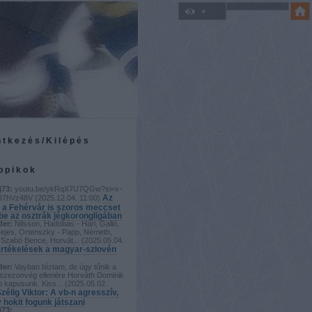
ntkezés/Kilépés
topikok
j73:
youtu.be/ykRqX7U7QGw?si=x-
Az
I7hVz48V
(
2025.12.04. 11:00
)
 a Fehérvár is szoros meccset
 be az osztrák jégkorongligában
der:
Nilsson, Hadobás - Hári, Galló,
Fejes, Ortenszky - Papp, Németh,
Szabó Bence, Horvát...
(
2025.05.04.
rtékelések a magyar-szlovén
der:
Vayban bíztam, de úgy tűnik a
szezonvég ellenére Horváth Dominik
b kapusunk. Kiss...
(
2025.05.02.
zélig Viktor: A vb-n agresszív,
 hokit fogunk játszani
j73: