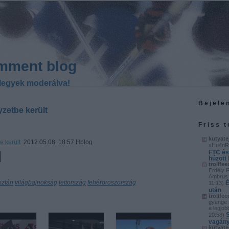
mment blog
legyek moderálva!
Bejele
zetbe került
Friss 
kutyate
 került
2012.05.08. 18:57 Hblog
xHu4nR
FTC és
húzott
trollfee
Erdély 
Ambrus 
sztán
világbajnokság
lettország
fehéroroszország
É
11:13
)
után
trollfee
gyenge 
a legjob
S
20:58
)
vagány
kutyate