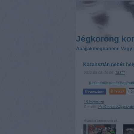
Jégkorong ko
Aaajjakmeghanem! Vagy 
Kazahsztán nehéz hely
2012.05.08. 19:06:
1885*
Kazahsztán nehéz helyzetbe
Tetszik
0
15
komment
Címkék:
vb
olaszország
kazah
Ajánlott bejegyzések: