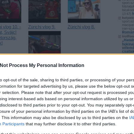
sport.s
folytatj
bizakod
13:47
)
kutyate
sport.s
macquee
i vlog 10. -
Zürichi vlog 9.
Zürichi vlog 8.
van-sz
t, Svájc!
Románi
trollfee
tország,
„Hatal
k!
hokina
vélemé
csatla
trollfee
csak a 
csapatba
Not Process My Personal Information
(
2025.04
Zürichi vlog 7.
vb-re
trollfee
hogyan 
to opt-out of the sale, sharing to third parties, or processing of your per
vezetni 
(
2025.04
formation for targeted advertising by us, please use the below opt-out s
api/trackback/id/4496786
faszag
hokivá
r selection. Please note that after your opt-out request is processed y
trollfee
eing interest-based ads based on personal information utilized by us or
álltunk,
helyzete
disclosed to third parties prior to your opt-out. You may separately opt-
gszabályok
szolgáltatás
P
18:32
)
értelmében felhasználói tartalomnak minősülnek, értük a
válnun
losure of your personal information by third parties on the IAB’s list of
sséget nem vállal, azokat nem ellenőrzi. Kifogás esetén forduljon a blog szerkesztőjéhez. Részletek a
adatvédelmi tájékoztatóban
és az
.
. This information may also be disclosed by us to third parties on the
IA
ide lőj
Participants
that may further disclose it to other third parties.
tp://www.khl.hu
2012.05.08. 19:17:44
e-on meccs... Vajon mi a blokkolás logikája?