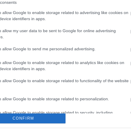
ák még otthon h ne nézz ennyi meccset? 2-1
Center
consents
Válasz erre
Feedek
o allow Google to enable storage related to advertising like cookies on
20:12:37
evice identifiers in apps.
RSS 2.0
l a finneknek :(
bejegy
Atom
o allow my user data to be sent to Google for online advertising
bejegy
Válasz erre
s.
tett hokiszurkoló mindenségit!
2012.05.08. 20:19:35
to allow Google to send me personalized advertising.
Szerző
na? a kutya neha vonyit h vigyem le setalni, de arra ott a szunet
leonov
Válasz erre
o allow Google to enable storage related to analytics like cookies on
Lazlee
Azt az
evice identifiers in apps.
minden
20:34:14
kutyat
volt az előző gól előtt?
1885*
(
o allow Google to enable storage related to functionality of the website
Válasz erre
o allow Google to enable storage related to personalization.
o allow Google to enable storage related to security, including
bból gól amásik oldalon. :)
CONFIRM
cation functionality and fraud prevention, and other user protection.
Válasz erre
21:03:10