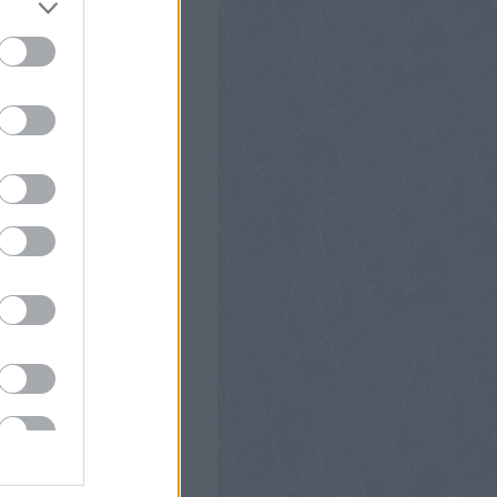
ice
zések
kommentek
,
zések
kommentek
,
k
(
profil
)
(
profil
)
 elkényeztetett hokiszurkoló
(
profil
)
ségit!
ej73
(
profil
)
profil
)