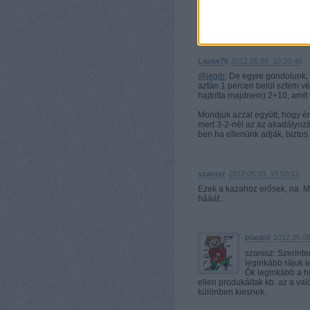
@Lapke76
: Nem
visszakapta a kor
Lapke76
2012.05.09. 10:20:48
@jegib
: De egyre gondolunk, 
aztán 1 percen belül sztem vél
hajtotta majdnem) 2+10, amit f
Mondjuk azzal együtt, hogy én
mert 3-2-nél az az akadályoz
ben ha ellenünk adják, biz
szanisz
2012.05.09. 15:50:12
Ezek a kazahoz erősek, na. M
hááát..
blackiii
2012.05.09
szanisz: Szerinte
leginkább rájuk le
Ők leginkább a h
ellen produkáltak kb. az a val
különben kiesnek.