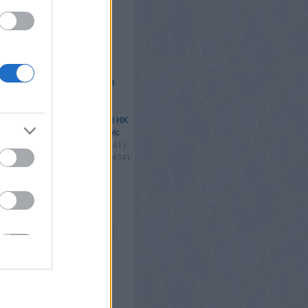
étervár2016
ik
 csere
elhő
293
)
(
1455
)
Csíkszereda
DAB
(
2439
)
(
4780
)
l
Erste Liga
1179
)
(
1670
)
Fehérvár
(
2325
)
(
1502
)
s
FTC
Gyergyói HK
(
2189
)
(
1683
)
légiósok
Miskolc
(
4966
)
(
1405
)
(
1341
)
nők
playoff
035
)
(
1150
)
(
1434
)
u18
utánpótlás
)
(
2342
)
(
2533
)
válogatott
vb
2
)
Összes címke
s
og
ongblog
ore