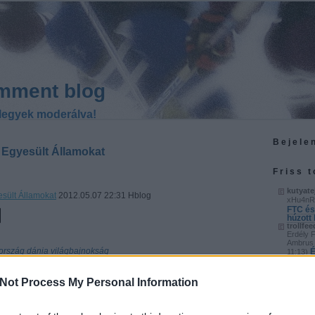
mment blog
legyek moderálva!
Bejele
 Egyesült Államokat
Friss 
kutyate
sült Államokat
2012.05.07 22:31 Hblog
xHu4nR
FTC és
húzott
trollfee
Erdély 
Ambrus 
ország
dánia
világbajnokság
É
11:13
)
után
trollfee
gyenge 
Not Process My Personal Information
a legjob
S
20:58
)
vagány
kutyate