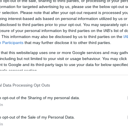
to opt-out of the sale, sharing to third parties, or processing of your per
sport.s
formation for targeted advertising by us, please use the below opt-out s
folytatj
bizakod
r selection. Please note that after your opt-out request is processed y
13:47
)
kutyate
eing interest-based ads based on personal information utilized by us or
sport.s
macquee
disclosed to third parties prior to your opt-out. You may separately opt-
i vlog 10. -
Zürichi vlog 9.
Zürichi vlog 8.
van-sz
losure of your personal information by third parties on the IAB’s list of
t, Svájc!
Románi
trollfee
tország,
. This information may also be disclosed by us to third parties on the
IA
„Hatal
k!
Participants
that may further disclose it to other third parties.
hokina
vélemé
csatla
 that this website/app uses one or more Google services and may gath
trollfee
csak a 
including but not limited to your visit or usage behaviour. You may click 
csapatba
(
2025.04
Zürichi vlog 7.
 to Google and its third-party tags to use your data for below specifi
vb-re
ogle consent section.
trollfee
hogyan 
vezetni 
(
2025.04
api/trackback/id/4495203
faszag
l Data Processing Opt Outs
hokivá
trollfee
álltunk,
o opt-out of the Sharing of my personal data.
helyzete
gszabályok
szolgáltatás
P
18:32
)
értelmében felhasználói tartalomnak minősülnek, értük a
In
válnun
sséget nem vállal, azokat nem ellenőrzi. Kifogás esetén forduljon a blog szerkesztőjéhez. Részletek a
adatvédelmi tájékoztatóban
és az
.
ide lőj
o opt-out of the Sale of my Personal Data.
05.08. 09:11:31
In
eg, hogy nekem két koronggal játszották :P