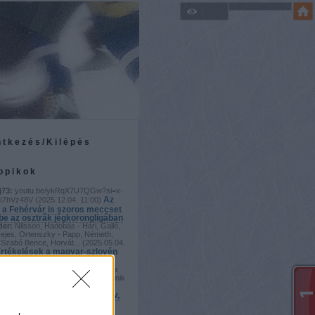
ntkezés/Kilépés
topikok
j73:
youtu.be/ykRqX7U7QGw?si=x-
Az
I7hVz48V
(
2025.12.04. 11:00
)
 a Fehérvár is szoros meccset
 be az osztrák jégkorongligában
der:
Nilsson, Hadobás - Hári, Galló,
Fejes, Ortenszky - Papp, Németh,
Szabó Bence, Horvát...
(
2025.05.04.
rtékelések a magyar-szlovén
der:
Vayban bíztam, de úgy tűnik a
szezonvég ellenére Horváth Dominik
b kapusunk. Kiss...
(
2025.05.02.
zélig Viktor: A vb-n agresszív,
 hokit fogunk játszani
j73: