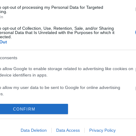
Szentp
to opt-out of processing my Personal Data for Targeted
Válasz erre
Off top
ing.
Kártya
In
tett hokiszurkoló mindenségit!
2012.05.08. 09:34:06
ulye :D
Címkef
o opt-out of Collection, Use, Retention, Sale, and/or Sharing
ersonal Data that Is Unrelated with the Purposes for which it
Válasz erre
lected.
(
1
Brassó
Out
(
1204
)
ebe
(
Extraliga
vagy
regisztrálj
! ‐
Belépés Facebookkal
felkészülé
consents
(
1082
)
khl
(
1526
)
nhl
o allow Google to enable storage related to advertising like cookies on
(
1
Titánok
evice identifiers in apps.
(
1315
UTE
(
214
videó
o allow my user data to be sent to Google for online advertising
Keresé
s.
to allow Google to send me personalized advertising.
CONFIRM
Linkbl
o allow Google to enable storage related to analytics like cookies on
Jégkor
evice identifiers in apps.
MJSZ
Data Deletion
Data Access
Privacy Policy
Livesc