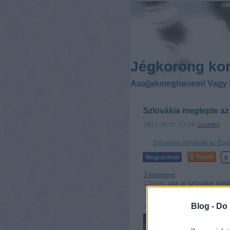
Jégkorong ko
Aaajjakmeghanem! Vagy 
Szlovákia meglepte az
2012.05.07. 23:24:
Grumpy
Szlovákia meglepte az Egye
Tetszik
0
2
komment
Címkék:
usa
vb
szlovákia
svéd
Blog -
Do 
Ajánlott bejegyzések: