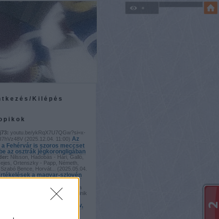
ntkezés/Kilépés
topikok
j73:
youtu.be/ykRqX7U7QGw?si=x-
Az
I7hVz48V
(
2025.12.04. 11:00
)
 a Fehérvár is szoros meccset
 be az osztrák jégkorongligában
der:
Nilsson, Hadobás - Hári, Galló,
Fejes, Ortenszky - Papp, Németh,
Szabó Bence, Horvát...
(
2025.05.04.
rtékelések a magyar-szlovén
der:
Vayban bíztam, de úgy tűnik a
szezonvég ellenére Horváth Dominik
b kapusunk. Kiss...
(
2025.05.02.
zélig Viktor: A vb-n agresszív,
 hokit fogunk játszani
j73: