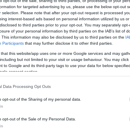
to opt-out of the sale, sharing to third parties, or processing of your per
sport.s
formation for targeted advertising by us, please use the below opt-out s
folytatj
bizakod
r selection. Please note that after your opt-out request is processed y
13:47
)
kutyate
eing interest-based ads based on personal information utilized by us or
sport.s
macquee
disclosed to third parties prior to your opt-out. You may separately opt-
ahozzák a
Ikon: Szuper
Zürichi vlog 9.
van-sz
losure of your personal information by third parties on the IAB’s list of
zást a
Levente
Románi
trollfee
iai
. This information may also be disclosed by us to third parties on the
IA
„Hatal
ajnokságba
Participants
that may further disclose it to other third parties.
hokina
vélemé
csatla
 that this website/app uses one or more Google services and may gath
trollfee
csak a 
including but not limited to your visit or usage behaviour. You may click 
csapatba
(
2025.04
Baróti Bence
 to Google and its third-party tags to use your data for below specifi
vb-re
megérett a
ogle consent section.
trollfee
hogyan 
légiós létre
vezetni 
(
2025.04
faszag
l Data Processing Opt Outs
hokivá
trollfee
api/trackback/id/4104100
álltunk,
o opt-out of the Sharing of my personal data.
helyzete
P
18:32
)
In
válnun
gszabályok
szolgáltatás
értelmében felhasználói tartalomnak minősülnek, értük a
ide lőj
sséget nem vállal, azokat nem ellenőrzi. Kifogás esetén forduljon a blog szerkesztőjéhez. Részletek a
o opt-out of the Sale of my Personal Data.
adatvédelmi tájékoztatóban
és az
.
In