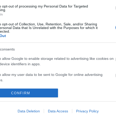
tett hokiszurkoló mindenségit!
2012.02.14. 12:36:14
Szentp
to opt-out of processing my Personal Data for Targeted
MODO mezek a webshopban.
Off top
ing.
 h feher vagy piros, en pl nem szeretnek csak piros harisat...
Kártya
In
Válasz erre
Címkef
o opt-out of Collection, Use, Retention, Sale, and/or Sharing
ersonal Data that Is Unrelated with the Purposes for which it
! Gratula!
lected.
(
1
Brassó
Out
(
1204
)
ebe
Válasz erre
(
Extraliga
felkészülé
consents
(
1082
)
khl
ső osztályban kevesebb jégidővel jobb statja van mint a Vass-
 lentebb. Azért ez nem semmi! Ja és Troja fiúk, kapjátok össze
(
1526
)
nhl
isban a jó formában lévő légiósokra!
o allow Google to enable storage related to advertising like cookies on
(
1
Titánok
evice identifiers in apps.
(
1315
UTE
Válasz erre
(
214
videó
o allow my user data to be sent to Google for online advertising
Keresé
s.
nek. Bartalis tegnap is aszisztolt.
to allow Google to send me personalized advertising.
CONFIRM
Válasz erre
Linkbl
o allow Google to enable storage related to analytics like cookies on
Jégkor
evice identifiers in apps.
SSS-en
MJSZ
Data Deletion
Data Access
Privacy Policy
Livesc
Válasz erre