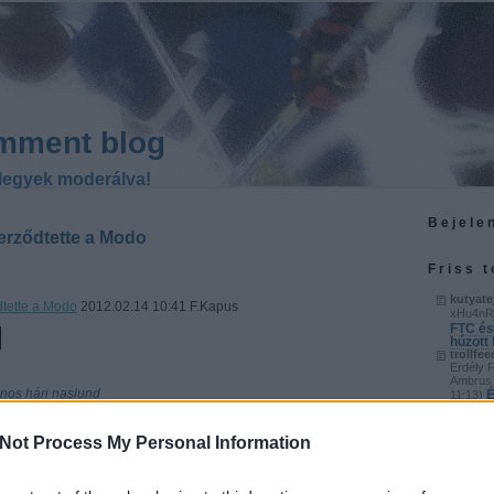
mment blog
legyek moderálva!
Bejele
zerződtette a Modo
Friss 
kutyate
dtette a Modo
2012.02.14 10:41 F.Kapus
xHu4nR
FTC és
húzott
trollfee
Erdély 
Ambrus 
ános
hári
naslund
É
11:13
)
után
trollfee
gyenge 
Not Process My Personal Information
a legjob
S
20:58
)
vagány
kutyate