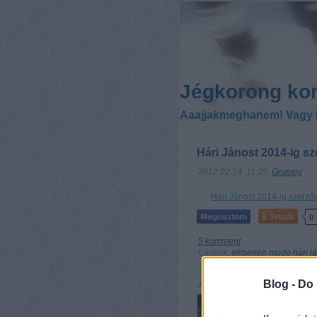
Jégkorong ko
Aaajjakmeghanem! Vagy 
Hári Jánost 2014-ig s
2012.02.14. 11:25:
Grumpy
Hári Jánost 2014-ig szerző
Tetszik
0
5
komment
Címkék:
elitserien
modo
hári j
Blog -
Do 
Ajánlott bejegyzések: