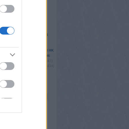
étervár2016
ik
 csere
elhő
293
)
(
1455
)
Csíkszereda
DAB
(
2439
)
(
4780
)
l
Erste Liga
1179
)
(
1670
)
Fehérvár
(
2325
)
(
1502
)
s
FTC
Gyergyói HK
(
2189
)
(
1683
)
légiósok
Miskolc
(
4966
)
(
1405
)
(
1341
)
nők
playoff
035
)
(
1150
)
(
1434
)
u18
utánpótlás
)
(
2342
)
(
2533
)
válogatott
vb
2
)
Összes címke
s
og
ongblog
ore