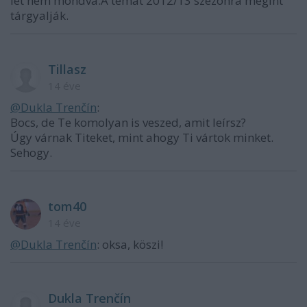
let nem mondva.A témát 2012/13 szezonra megint
tárgyalják.
Tillasz
14 éve
@Dukla Trenčín
:
Bocs, de Te komolyan is veszed, amit leírsz?
Úgy várnak Titeket, mint ahogy Ti vártok minket.
Sehogy.
tom40
14 éve
@Dukla Trenčín
: oksa, köszi!
Dukla Trenčín