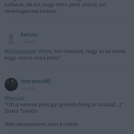
ludasak, de azt, hogy nincs pénz utazni, azt
nevetségesnek tartom.
kerusz
14 éve
@Vincenzo90
: Vincsi, hol olvastad, hogy az az indok,
hogy utazni nincs pénz?
Vincenzo90
14 éve
@kerusz
:
"Ott is vannak pénügyi gondok,föleg az utázás[...]"
Dukla Trenčín
Neki válaszoltam, nem a cikkre.