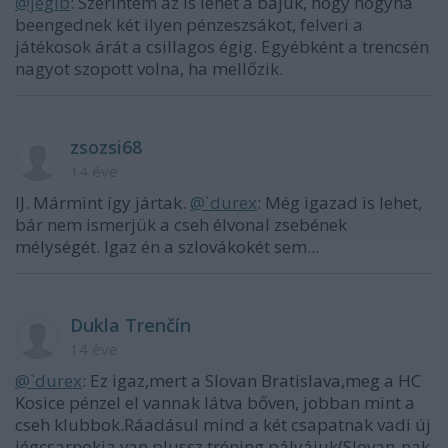
@jegib
: Szerintem az is lehet a bajuk, hogy hogyha
beengednek két ilyen pénzeszsákot, felveri a
játékosok árát a csillagos égig. Egyébként a trencsén
nagyot szopott volna, ha mellőzik.
zsozsi68
14 éve
IJ. Mármint így jártak.
@`durex
: Még igazad is lehet,
bár nem ismerjük a cseh élvonal zsebének
mélységét. Igaz én a szlovákokét sem...
Dukla Trenčín
14 éve
@`durex
: Ez igaz,mert a Slovan Bratislava,meg a HC
Kosice pénzel el vannak látva bőven, jobban mint a
cseh klubbok.Ráadásul mind a két csapatnak vadi új
jégcsarnokja van,plussz tréning pályájuk(Slovan-nak