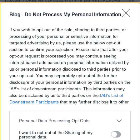
kettő is!).Maximális konfort mind a két csapatnál.A
mult pénteken Slovan-HC Kosice 5:3 mecssen, ahol
Blog -
Do Not Process My Personal Information
8982 rekord nézőszám született kint voltam én is,és
mondhatom minden top volt.Maximum luxus a
If you wish to opt-out of the sale, sharing to third parties, or
Slovan.És ez nincs a cseh ligában egy csapatnál
processing of your personal or sensitive information for
sem,de még szlovák ligában sem a HC Kosicen
targeted advertising by us, please use the below opt-out
kívül.Lényeg hogy minden marad a régiben.
section to confirm your selection. Please note that after your
opt-out request is processed you may continue seeing
interest-based ads based on personal information utilized by
us or personal information disclosed to third parties prior to
tom40
your opt-out. You may separately opt-out of the further
14 éve
disclosure of your personal information by third parties on the
@Dukla Trenčín
: páran nagyon szeretnénk kimenni
IAB’s list of downstream participants. This information may
also be disclosed by us to third parties on the
IAB’s List of
egy meccsre. Tudsz nekünk segíteni, hogy hogyan is
Downstream Participants
that may further disclose it to other
induljunk neki? Vagy csak gps és a kocsiba be?
third parties.
Please note that this website/app uses one or more Google
Personal Data Processing Opt Outs
services and may gather and store information including but
trollfeeder
not limited to your visit or usage behaviour. You may click to
I want to opt-out of the Sharing of my
14 éve
personal data.
grant or deny consent to Google and its third-party tags to