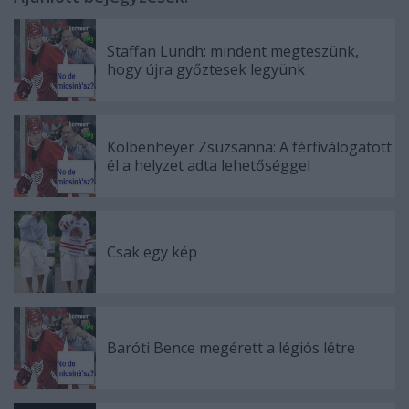
Staffan Lundh: mindent megteszünk,
hogy újra győztesek legyünk
Kolbenheyer Zsuzsanna: A férfiválogatott
él a helyzet adta lehetőséggel
Csak egy kép
Baróti Bence megérett a légiós létre