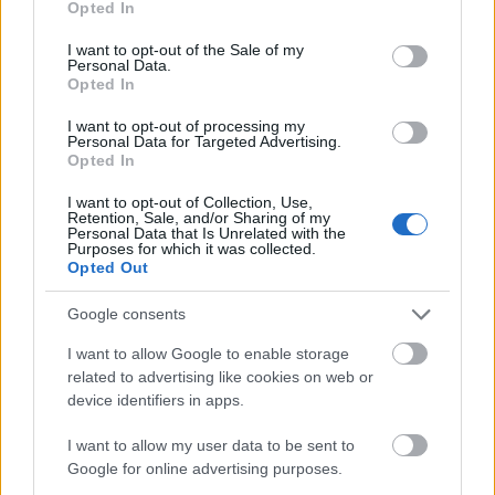
Opted In
Jertek szomszédok a keblünkre!
use your data for below specified purposes in below Google
És most elnézést előre is a jégkorong kedvelőitől, de
consent section.
I want to opt-out of the Sale of my
a következő kép tárul elém:
Personal Data.
Opted In
jön az ukrán bajnok, egy pár szlovák extraligás
középcsapat, az erős Slohokejes és Nationalligás
I want to opt-out of processing my
csapatok! Rögtön lenne erős interkontinentális kupa
Personal Data for Targeted Advertising.
Opted In
nyugati és keleti csoporttal. Talán akkor nem a
Fehérvár farmnak kéne lehasalnia, hogy a Fradi meg
I want to opt-out of Collection, Use,
az Újpest néha pár pontot szerezzen, és nem
Retention, Sale, and/or Sharing of my
Personal Data that Is Unrelated with the
Dunapentelére kellene menni Vasas Csillagok
Purposes for which it was collected.
meccsre.. Rögtön népszerűsödne a hoki, és Pesten is
Opted Out
építenék a létesítményeket. Rájönnének, hogy a
focira áldozott pénz töredékéből jól menő üzeletet
Google consents
lehetne csinálni.
I want to allow Google to enable storage
Na de miket is hordok össze, ébresztő!
related to advertising like cookies on web or
device identifiers in apps.
Lazlee
I want to allow my user data to be sent to
Google for online advertising purposes.
14 éve