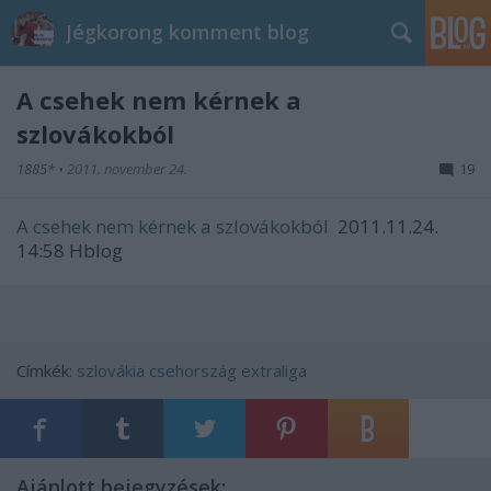
Jégkorong komment blog
A csehek nem kérnek a
szlovákokból
1885*
•
2011. november 24.
19
A csehek nem kérnek a szlovákokból
2011.11.24.
14:58 Hblog
Címkék:
szlovákia
csehország
extraliga
Ajánlott bejegyzések: