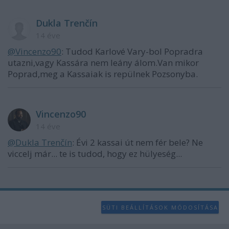
Dukla Trenčín
14 éve
@Vincenzo90
: Tudod Karlové Vary-bol Popradra
utazni,vagy Kassára nem leány álom.Van mikor
Poprad,meg a Kassaiak is repülnek Pozsonyba.
Vincenzo90
14 éve
@Dukla Trenčín
: Évi 2 kassai út nem fér bele? Ne
viccelj már... te is tudod, hogy ez hülyeség...
SÜTI BEÁLLÍTÁSOK MÓDOSÍTÁSA