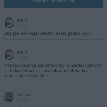
jegib
14 éve
Elég gyorsan véget vetettek a találgatásoknak...
jegib
14 éve
Mondjuk sztem a csehek többnyire nyertek volna ha
csatlakozhatnak a szlovákok, emelték volna a
bajnokság színvonalát.
`durex
14 éve