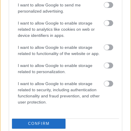
@trollfeeder
: ott bukott az egész, hogy Donyeckbe
I want to allow Google to send me
nem lenne olyan költséghatékony utazgatni. :D
personalized advertising.
Egyébként persze ez a cél. De csak próbáljunk
I want to allow Google to enable storage
lépésben!
related to analytics like cookies on web or
device identifiers in apps.
I want to allow Google to enable storage
zsozsi68
related to functionality of the website or app.
14 éve
I want to allow Google to enable storage
Egy Donyeck-Insbruck túra magyar léptékben szinte
related to personalization.
földkerülő expedició lenne... A többi csapattal jól
hangzik
I want to allow Google to enable storage
related to security, including authentication
functionality and fraud prevention, and other
user protection.
Dukla Trenčín
14 éve
@tom40
: Slovan meccsre gondoltál?Beültök
CONFIRM
kocsiba,azt irány BA.Ott vehetek jegyet,csak