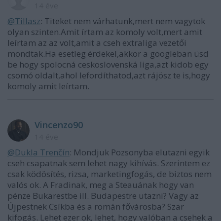
14 éve
@Tillasz
: Titeket nem várhatunk,mert nem vagytok
olyan szinten.Amit írtam az komoly volt,mert amit
leírtam az az volt,amit a cseh extraliga vezetői
mondtak.Ha esetleg érdekel,akkor a googleban üsd
be hogy spolocná ceskoslovenská liga,azt kidob egy
csomó oldalt,ahol lefordíthatod,azt rájösz te is,hogy
komoly amit leírtam.
Vincenzo90
14 éve
@Dukla Trenčín
: Mondjuk Pozsonyba elutazni egyik
cseh csapatnak sem lehet nagy kihívás. Szerintem ez
csak ködösítés, rizsa, marketingfogás, de biztos nem
valós ok. A Fradinak, meg a Steauának hogy van
pénze Bukarestbe ill. Budapestre utazni? Vagy az
Újpestnek Csíkba és a román fővárosba? Szar
kifogás. Lehet ezer ok, lehet, hogy valóban a csehek a