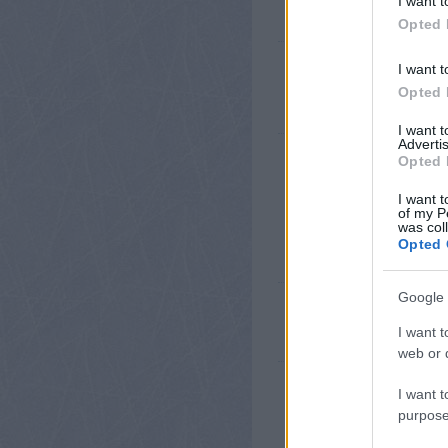
I want t
kapcsolatban. Nagyon kíváncs
Opted 
jegib
2011.11.09. 
I want t
b@sszák meg. Roh
Opted 
I want 
Advertis
hüjeliba
2011.11.0
Opted 
Részlet a játékve
"Irgum-burgum eba
I want t
A zebrán áthajtan
of my P
was col
Azt meg csak remélni merem,
válogatottban ki lenne téve e
Opted 
Google 
Voitih
2011.11.09. 11:20:34
Remélem decemberben láthatjuk 
I want t
web or d
HAnonymus
2011.11.09. 12:14:
I want t
Nagyrészt miatta vettem meg a
purpose
Annyira nem sajnálom hogy nem