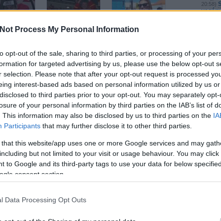
S
20:58
)
vagány
kutyate
sport.s
folytatj
Not Process My Personal Information
bizakod
13:47
)
i vlog 10. -
Zürichi vlog 9.
Zürichi vlog 8.
kutyate
t, Svájc!
to opt-out of the sale, sharing to third parties, or processing of your per
sport.s
macquee
tország,
formation for targeted advertising by us, please use the below opt-out s
van-sz
k!
Románi
r selection. Please note that after your opt-out request is processed y
trollfee
„Hatal
eing interest-based ads based on personal information utilized by us or
hokina
disclosed to third parties prior to your opt-out. You may separately opt-
vélemé
csatla
losure of your personal information by third parties on the IAB’s list of
trollfee
Zürichi vlog 7.
csak a 
. This information may also be disclosed by us to third parties on the
IA
csapatba
Participants
that may further disclose it to other third parties.
(
2025.04
vb-re
trollfee
 that this website/app uses one or more Google services and may gath
api/trackback/id/3365085
hogyan 
vezetni 
including but not limited to your visit or usage behaviour. You may click 
(
2025.04
 to Google and its third-party tags to use your data for below specifi
faszag
hokivá
ogle consent section.
gszabályok
szolgáltatás
trollfee
értelmében felhasználói tartalomnak minősülnek, értük a
álltunk,
sséget nem vállal, azokat nem ellenőrzi. Kifogás esetén forduljon a blog szerkesztőjéhez. Részletek a
helyzete
adatvédelmi tájékoztatóban
és az
.
P
18:32
)
l Data Processing Opt Outs
válnun
na megfizetni a tanulópénzt a bírói ítéletek elfogadásával
ide lőj