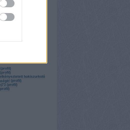
ore
ice
zések
kommentek
,
zések
kommentek
,
k
(
profil
)
(
profil
)
 elkényeztetett hokiszurkoló
(
profil
)
ségit!
ej73
(
profil
)
profil
)