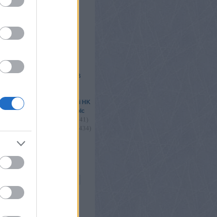
étervár2016
ik
 csere
elhő
293
)
(
1455
)
Csíkszereda
DAB
(
2439
)
(
4780
)
l
Erste Liga
1179
)
(
1670
)
Fehérvár
(
2325
)
(
1502
)
s
FTC
Gyergyói HK
(
2189
)
(
1683
)
légiósok
Miskolc
(
4966
)
(
1405
)
(
1341
)
nők
playoff
035
)
(
1150
)
(
1434
)
u18
utánpótlás
)
(
2342
)
(
2533
)
válogatott
vb
2
)
Összes címke
s
og
ongblog