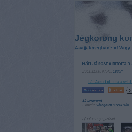
Jégkorong ko
Aaajjakmeghanem! Vagy 
Hári Jánost eltiltotta 
2011.11.09. 07:41:
1885*
Hári Jánost eltiltotta a své
Tetszik
0
11
komment
Címkék:
válogatott
modo
hári
Ajánlott bejegyzések: