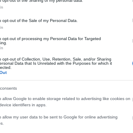
o opt-out of the Sharing of my personal data.
i voltam rá.
In
Válasz erre
Szentp
09:20:34
Off top
o opt-out of the Sale of my Personal Data.
adt kiváncsi lettem vna rá...
Kártya
In
Válasz erre
Címkef
to opt-out of processing my Personal Data for Targeted
ing.
9. 10:54:40
(
1
Brassó
In
zetői jegyzőkönyvből:
(
1204
)
ebe
dta kölke, 1,5 pont meccsenként, és még felnőtteknél is játszik ?
(
Extraliga
o opt-out of Collection, Use, Retention, Sale, and/or Sharing
i öklöt rázni? Hát maga itt már valaki? No nem."
felkészülé
ersonal Data that Is Unrelated with the Purposes for which it
lected.
(
1082
)
 hogy a MODO vezetése nem azért akar most nevelni, mert a
khl
gy esetleges sérülésnek.
Out
(
1526
)
nhl
(
1
Titánok
Válasz erre
(
1315
UTE
consents
(
214
videó
majd.. Jó lesz a 2. sorunk is: Vas J, Bartalis, Hári..
Keresé
o allow Google to enable storage related to advertising like cookies on
Válasz erre
evice identifiers in apps.
48
o allow my user data to be sent to Google for online advertising
 bérletet.
s.
 lesz ott. Kicsit csak. :@
Linkbl
Válasz erre
Jégkor