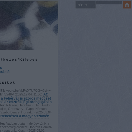
ntkezés/Kilépés
és
tráció
topikok
j73:
youtu.be/ykRqX7U7QGw?si=x-
Az
I7hVz48V
(
2025.12.04. 11:00
)
 a Fehérvár is szoros meccset
 be az osztrák jégkorongligában
der:
Nilsson, Hadobás - Hári, Galló,
Fejes, Ortenszky - Papp, Németh,
Szabó Bence, Horvát...
(
2025.05.04.
rtékelések a magyar-szlovén
der:
Vayban bíztam, de úgy tűnik a
szezonvég ellenére Horváth Dominik
b kapusunk. Kiss...
(
2025.05.02.