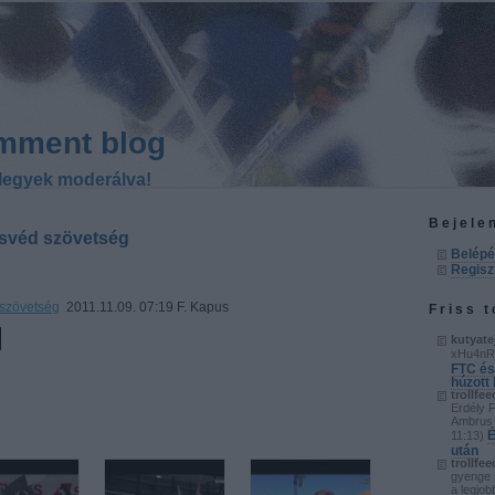
mment blog
legyek moderálva!
Bejele
a svéd szövetség
Belép
Regisz
d szövetség
2011.11.09. 07:19 F. Kapus
Friss 
kutyate
xHu4nR
FTC és
húzott
trollfee
Erdély 
Ambrus 
É
11:13
)
után
trollfee
gyenge 
a legjob