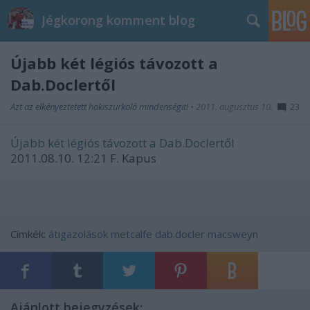
Jégkorong komment blog
Újabb két légiós távozott a
Dab.Doclertől
Azt az elkényeztetett hokiszurkoló mindenségit!
•
2011. augusztus 10.
23
Újabb két légiós távozott a Dab.Doclertől
2011.08.10. 12:21 F. Kapus
Címkék:
átigazolások
metcalfe
dab.docler
macsweyn
Ajánlott bejegyzések: