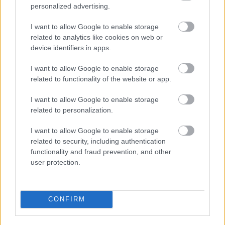
personalized advertising.
I want to allow Google to enable storage
kerusz
related to analytics like cookies on web or
14 éve
device identifiers in apps.
@OliBLOOD
: Hányszor és mennyit beszéltél már
I want to allow Google to enable storage
életedben Gröschllel?
related to functionality of the website or app.
I want to allow Google to enable storage
djsanyi
related to personalization.
14 éve
I want to allow Google to enable storage
Értem én, hogy sokan ellenérzéssel viseltetnek egyes
related to security, including authentication
játékosok irányában, meg is tudom érteni, nyilván
functionality and fraud prevention, and other
van is rá okuk, de ezt a mai világban szerintem el kell
user protection.
felejteni, ez már régen nem a klubhűségről szól,
minden játékos próbál olyan helyre igazolni, ahol
több-jobb játéklehetősége és ezzel együtt nagyobb
CONFIRM
anyagi megbecsülése is lesz. Csak pár név, aki a
Volánba szerződött anno: Kangyal, Svasznek, aztán