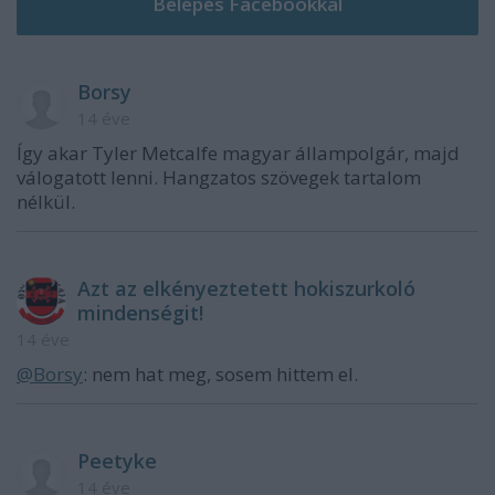
Borsy
14 éve
Így akar Tyler Metcalfe magyar állampolgár, majd
válogatott lenni. Hangzatos szövegek tartalom
nélkül.
Azt az elkényeztetett hokiszurkoló
mindenségit!
14 éve
@Borsy
: nem hat meg, sosem hittem el.
Peetyke
14 éve