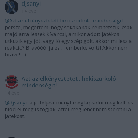
djsanyi
14 éve
@Azt az elkényeztetett hokiszurkoló mindenségit!
:
persze, megértem, hogy sokakanak nem tetszik, csak
majd arra leszek kíváncsi, amikor adott játékos
ütküzik egy jót, vagy lő egy szép gólt, akkor mi lesz a
reakció? Bravóóó, ja ez ... emberke volt?! Akkor nem
bravó! :-)
Azt az elkényeztetett hokiszurkoló
mindenségit!
14 éve
@djsanyi
: a jo teljesitmenyt megtapsolni meg kell, es
hidd el meg is fogjak, attol meg lehet nem szeretni a
jatekost.