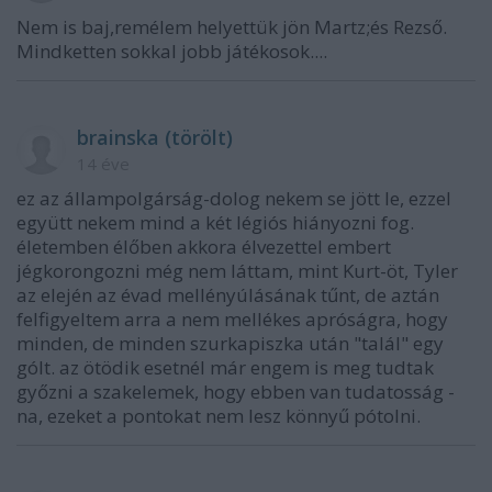
Nem is baj,remélem helyettük jön Martz;és Rezső.
Mindketten sokkal jobb játékosok....
brainska (törölt)
14 éve
ez az állampolgárság-dolog nekem se jött le, ezzel
együtt nekem mind a két légiós hiányozni fog.
életemben élőben akkora élvezettel embert
jégkorongozni még nem láttam, mint Kurt-öt, Tyler
az elején az évad mellényúlásának tűnt, de aztán
felfigyeltem arra a nem mellékes apróságra, hogy
minden, de minden szurkapiszka után "talál" egy
gólt. az ötödik esetnél már engem is meg tudtak
győzni a szakelemek, hogy ebben van tudatosság -
na, ezeket a pontokat nem lesz könnyű pótolni.