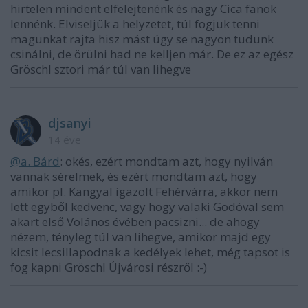
hirtelen mindent elfelejtenénk és nagy Cica fanok
lennénk. Elviseljük a helyzetet, túl fogjuk tenni
magunkat rajta hisz mást úgy se nagyon tudunk
csinálni, de örülni had ne kelljen már. De ez az egész
Gröschl sztori már túl van lihegve
djsanyi
14 éve
@a. Bárd
: okés, ezért mondtam azt, hogy nyilván
vannak sérelmek, és ezért mondtam azt, hogy
amikor pl. Kangyal igazolt Fehérvárra, akkor nem
lett egyből kedvenc, vagy hogy valaki Godóval sem
akart első Volános évében pacsizni... de ahogy
nézem, tényleg túl van lihegve, amikor majd egy
kicsit lecsillapodnak a kedélyek lehet, még tapsot is
fog kapni Gröschl Újvárosi részről :-)