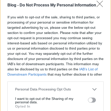
Gröschl-Martz-Gergely sor, és mindenki boldog lesz.
Blog -
Do Not Process My Personal Information
pfejj
If you wish to opt-out of the sale, sharing to third parties, or
processing of your personal or sensitive information for
targeted advertising by us, please use the below opt-out
Peetyke
section to confirm your selection. Please note that after your
14 éve
opt-out request is processed you may continue seeing
Holéczy Roger,
interest-based ads based on personal information utilized by
us or personal information disclosed to third parties prior to
Ne válts tollasra,igaz az elmúlt szezon nem sikerült
your opt-out. You may separately opt-out of the further
neki jól,de elég jó játékos
disclosure of your personal information by third parties on the
IAB’s list of downstream participants. This information may
also be disclosed by us to third parties on the
IAB’s List of
Downstream Participants
that may further disclose it to other
OliBLOOD
third parties.
14 éve
Please note that this website/app uses one or more Google
Personal Data Processing Opt Outs
@icelion
: Kurt távozásával és Gröschl érkezésével
services and may gather and store information including but
nagyot zuhant a csapatunk emberileg...
not limited to your visit or usage behaviour. You may click to
I want to opt-out of the Sharing of my
personal data.
grant or deny consent to Google and its third-party tags to
Opted In
use your data for below specified purposes in below Google