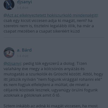
djsanyi
14 éve
@Azt az elkényeztetett hokiszurkoló mindenségit!
:
csak egy kicsit viccesen adja ki magát, nem? ha
szeretni nem is, tisztelni legalább illik, ha már a
csapat mezében a csapat sikeréért küzd
a. Bárd
14 éve
@djsanyi
: pedig tök egyszerű a dolog. Tizen
valahány éve megy a kölcsönös anyázás és
mutogatás a szurkolók és Gröschl között. Attól, hogy
itt játszik nyilván "nem fogunk virággal rohanni elé"
és nem fogjuk elfelejteni a múltat, de mivel a
céljaink közösek lesznek, ugyanúgy örülni fogunk
azoknak a góloknak amit ő lő.
Sztem inkább az adná ki magát viccesen, ha most