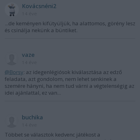
Kovácsnéni2
14 éve
...de keményen kifütyüljük, ha alattomos, görény lesz
és csinálja nekünk a büntiket.
vaze
14 éve
@Borsy
: az idegenlégiósok kiválasztása az edző
feladata, azt gondolom, nem lehet senkinek a
szemére hányni, ha nem tud várni a végtelenségig az
idei ajánlattal, ez van...
buchika
14 éve
Többet se választok kedvenc játékost a