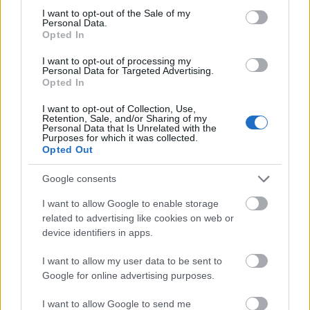
consent section.
I want to opt-out of the Sale of my
OliBLOOD
Personal Data.
14 éve
Opted In
@icelion
: Az baszna be. Biztos jópár néző annak a
I want to opt-out of processing my
csapatnak a meccseire menne ahol nem játszana ez
Personal Data for Targeted Advertising.
Opted In
az álomtrió.
Remélem jövőre indul az MTK(angyal), mert abban
I want to opt-out of Collection, Use,
biztos vagyok, hogy Gröschl egyből oda igazol.
Retention, Sale, and/or Sharing of my
Personal Data that Is Unrelated with the
Purposes for which it was collected.
Opted Out
a. Bárd
Google consents
14 éve
I want to allow Google to enable storage
Kurt távozását én is nagyon sajnálom, jó volt nézni,
related to advertising like cookies on web or
ahogy végig végig vigyorgott a pályán játék közben.
device identifiers in apps.
A közvetlenül buliból Rajnának lőtt gólját pedig soha
nem fogom elfelejteni :)
I want to allow my user data to be sent to
Google for online advertising purposes.
Mindezektől függetlenül játékerőben nem érzem
pótolhatatlannak őket.
I want to allow Google to send me