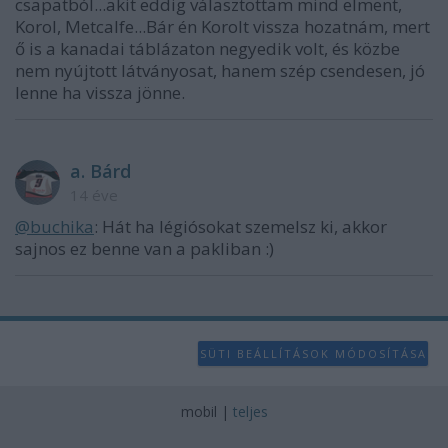
csapatból...akit eddig választottam mind elment,
Korol, Metcalfe...Bár én Korolt vissza hozatnám, mert
ő is a kanadai táblázaton negyedik volt, és közbe
nem nyújtott látványosat, hanem szép csendesen, jó
lenne ha vissza jönne.
a. Bárd
14 éve
@buchika
: Hát ha légiósokat szemelsz ki, akkor
sajnos ez benne van a pakliban :)
SÜTI BEÁLLÍTÁSOK MÓDOSÍTÁSA
mobil
|
teljes