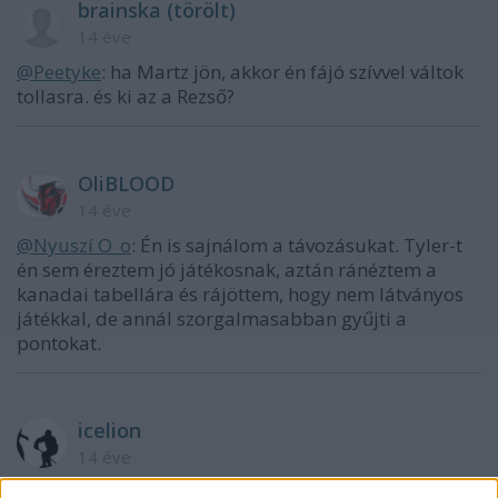
brainska (törölt)
14 éve
@Peetyke
: ha Martz jön, akkor én fájó szívvel váltok
tollasra. és ki az a Rezső?
OliBLOOD
14 éve
@Nyuszí O_o
: Én is sajnálom a távozásukat. Tyler-t
én sem éreztem jó játékosnak, aztán ránéztem a
kanadai tabellára és rájöttem, hogy nem látványos
játékkal, de annál szorgalmasabban gyűjti a
pontokat.
icelion
14 éve
persze, a Magó-Kurt-Ty sor helyett kellene egy