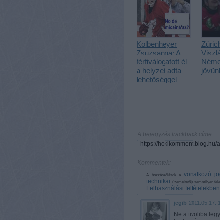
Kolbenheyer
Zürich
Zsuzsanna: A
Viszlá
férfiválogatott él
Néme
a helyzet adta
jövün
lehetőséggel
A bejegyzés trackback címe:
https://hokikomment.blog.hu/
Kommentek:
vonatkozó jo
A hozzászólások a
technikai
üzemeltetője semmilyen felelő
Felhasználási feltételekben
jegib
2011.05.17. 
Ne a tivoliba leg