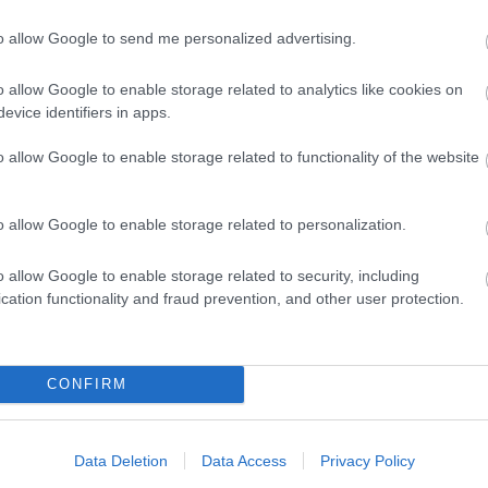
14:07:19
to allow Google to send me personalized advertising.
így is kegyetlenre tudtuk magunkat inni :)
o allow Google to enable storage related to analytics like cookies on
Válasz erre
evice identifiers in apps.
o allow Google to enable storage related to functionality of the website
Válasz erre
15:44:00
o allow Google to enable storage related to personalization.
vák szervezés, én négyest adtam nekik ötből a
e nem vihetősége kifejezetten tetszett, igaz, nem vagyok
ak voltak, az első két napon Vasas-mezben, a nejem kanadaiban,
o allow Google to enable storage related to security, including
m. A Tivoli elég gagyi az tény, de Szlovéniában a hoki még a
cation functionality and fraud prevention, and other user protection.
aligha teszik át a vébét nagyobb helyre, úgyhogy marad a zsufi.
Válasz erre
17:50:30
CONFIRM
 a sör.Maradjon a Tivoli azt már belaktuk.Én elégedett voltam
 szinten beszélt magyarul,bár a sört Ő sem engedte be,de jót
l esett,hogy nézte és sajnálja az olaszok elleni eredményt.
Válasz erre
Data Deletion
Data Access
Privacy Policy