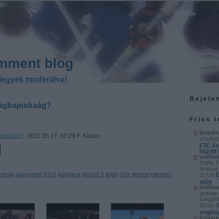
mment blog
legyek moderálva!
Bejele
világbajnokság?
Friss 
kutyate
bajnokság?
2011.05.17. 10:29 F. Kapus
xHu4nR
FTC és
húzott
trollfee
Erdély 
Ambrus 
vénia
válogatott
2012
ljubljana
divízió 1
tivoli
d1a
stozice
rakovec
É
11:13
)
után
trollfee
gyenge 
a legjob
S
20:58
)
vagány
kutyate