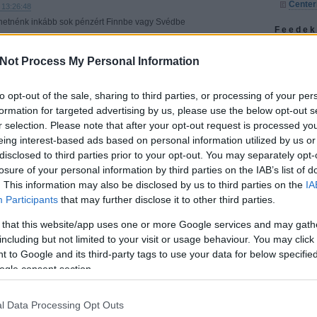
Center
 13:26:48
hetnénk inkább sok pénzért Finnbe vagy Svédbe
Feedek
Válasz erre
RSS 2.0
bejegy
Not Process My Personal Information
Atom
 13:32:58
bejegy
tetett hokiszurkoló mindenségit!
: egyébként a szlovák szervezés
to opt-out of the sale, sharing to third parties, or processing of your per
. találkoztunk a svéd allsvenskan vezetőjével, aki nagyon szidta
10 jegyet adtak a szövetségnek, a többiek meg szereztek, ahogy
formation for targeted advertising by us, please use the below opt-out s
gyet a fekete piacon lehetett volna venni, de ott meg nem
Szerző
r selection. Please note that after your opt-out request is processed y
res szék mindig.. + Angolul senki nem beszélt Kassán... Kész
eing interest-based ads based on personal information utilized by us or
leonov
Lazlee
disclosed to third parties prior to your opt-out. You may separately opt-
lesznek, bár nem értem, hogyha építenek egy nagy csarnokot,
Azt az
ól a hoki... no comment..
losure of your personal information by third parties on the IAB’s list of
minden
kutyat
. This information may also be disclosed by us to third parties on the
IA
Válasz erre
1885*
(
Participants
that may further disclose it to other third parties.
1.05.17. 13:49:09
t nem volt gáz a hala tivolinál. tán 1 € volt a korsó...sokat még
 that this website/app uses one or more Google services and may gath
rá, leszámítva talán a szlovénok elleni meccs előtt.
including but not limited to your visit or usage behaviour. You may click 
ezéssel, egy katasztrófa volt. hangulat, atmoszféra, mintha más
 to Google and its third-party tags to use your data for below specifi
ogle consent section.
Válasz erre
.17. 13:51:29
l Data Processing Opt Outs