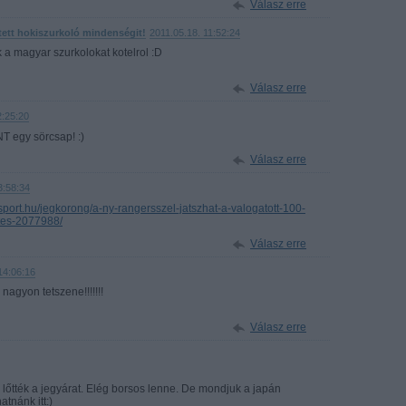
Válasz erre
tett hokiszurkoló mindenségit!
2011.05.18. 11:52:24
k a magyar szurkolokat kotelrol :D
Válasz erre
2:25:20
NT egy sörcsap! :)
Válasz erre
3:58:34
ort.hu/jegkorong/a-ny-rangersszel-jatszhat-a-valogatott-100-
etes-2077988/
Válasz erre
14:06:16
nagyon tetszene!!!!!!!
Válasz erre
lőtték a jegyárat. Elég borsos lenne. De mondjuk a japán
tnánk itt:)