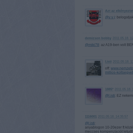
Azt az elkényezte
@v v j
: belogatja
demizson bobby
2011.05.18. 1
@miki78
: az A19-ben volt BE
l.isti
2011.05.18. 1
off:
www.nemzetisp
millios-koltsegv
1885*
2011.05.18. 
@l.isti
: EZ nekem 
1116001
2011.05.18. 14:35:57
@l.isti
:
anyablogon 10-20ezer ft közé 
meccses kompenzációt letudha