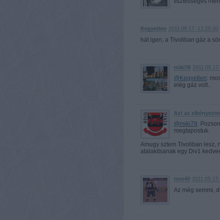
tisztességes men
Kegyetlen
2011.05.17. 12:25:10
hát igen, a Tivoliban gáz a sö
miki78
2011.05.17.
@Kegyetlen
: mos
elég gáz volt..
Azt az elkényezte
@miki78
: Pozso
megtapostuk.
Amugy sztem Tivoliban lesz, 
atalakitsanak egy Div1 kedveer
tom40
2011.05.17.
Az még semmi, de 