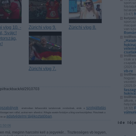
sport.s
folytatj
bizakod
13:47
)
kutyate
sport.s
macquee
i vlog 10. -
Zürichi vlog 9.
Zürichi vlog 8.
van-sz
t, Svájc!
Románi
trollfee
tország,
„Hatal
k!
hokina
vélemé
csatla
trollfee
csak a 
csapatba
(
2025.04
Zürichi vlog 7.
vb-re
trollfee
hogyan 
vezetni 
(
2025.04
api/trackback/id/2910703
faszag
hokivá
trollfee
álltunk,
helyzete
gszabályok
szolgáltatás
P
18:32
)
értelmében felhasználói tartalomnak minősülnek, értük a
válnun
sséget nem vállal, azokat nem ellenőrzi. Kifogás esetén forduljon a blog szerkesztőjéhez. Részletek a
adatvédelmi tájékoztatóban
és az
.
ide lőj
11:50:06
yen má, meginn harcolni kell a jegyekér... Tisztességes vb legyen,