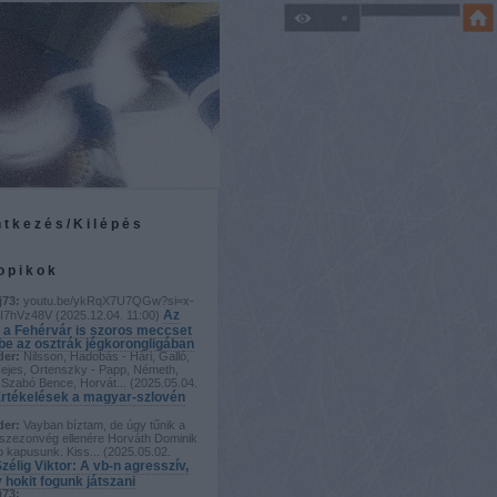
ntkezés/Kilépés
topikok
j73:
youtu.be/ykRqX7U7QGw?si=x-
Az
I7hVz48V
(
2025.12.04. 11:00
)
 a Fehérvár is szoros meccset
 be az osztrák jégkorongligában
der:
Nilsson, Hadobás - Hári, Galló,
Fejes, Ortenszky - Papp, Németh,
Szabó Bence, Horvát...
(
2025.05.04.
rtékelések a magyar-szlovén
der:
Vayban bíztam, de úgy tűnik a
szezonvég ellenére Horváth Dominik
b kapusunk. Kiss...
(
2025.05.02.
zélig Viktor: A vb-n agresszív,
 hokit fogunk játszani
j73: