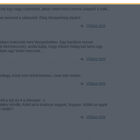
ek egy nagy csarnokot, akkor miért nincs benne alapból a hoki...
ba menned a válaszért. Elég Veszprémig eljutni!
Válasz erre
 többen hokiznak mint Veszprémben. Egy barátom onnan
k kézimeccsre), azóta tudja, hogy milyen hideg tud lenni egy
tam egy Volán meccsre...
Válasz erre
degy, hová nem lehet bevinni, csak már innám...
Válasz erre
olt a sör és 4 a lóburger :-)
, akkor bővítik. Azért arra kiváncsi vagyok, hogyan. Kiütik az egyik
z lelátó?
Válasz erre