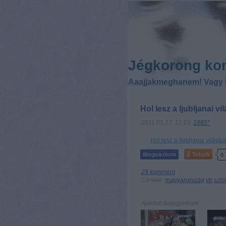
Jégkorong ko
Aaajjakmeghanem! Vagy 
Hol lesz a ljubljanai 
2011.05.17. 11:19:
1885*
Hol lesz a ljubljanai világ
Tetszik
0
29
komment
Címkék:
magyarország
vb
szlo
Ajánlott bejegyzések: