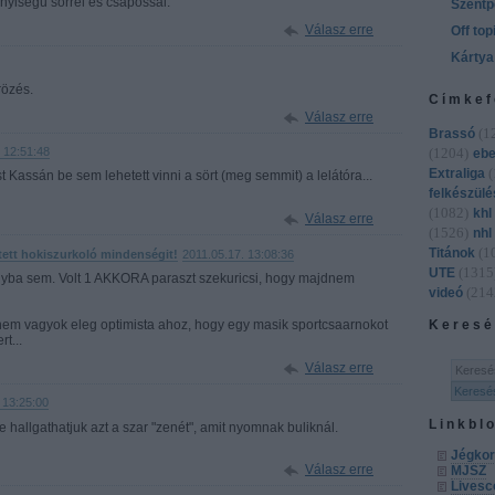
nyiségű sörrel és csapossal.
Szentp
Válasz erre
Off top
Kártya
rözés.
Címkef
Válasz erre
(
1
Brassó
 12:51:48
(
1204
)
ebe
(
Extraliga
t Kassán be sem lehetett vinni a sört (meg semmit) a lelátóra...
felkészülé
(
1082
)
khl
Válasz erre
(
1526
)
nhl
(
1
Titánok
tett hokiszurkoló mindenségit!
2011.05.17. 13:08:36
(
1315
UTE
nyba sem. Volt 1 AKKORA paraszt szekuricsi, hogy majdnem
(
214
videó
nem vagyok eleg optimista ahoz, hogy egy masik sportcsaarnokot
Keresé
t...
Válasz erre
 13:25:00
Linkbl
hallgathatjuk azt a szar "zenét", amit nyomnak buliknál.
Jégkor
Válasz erre
MJSZ
Livesc