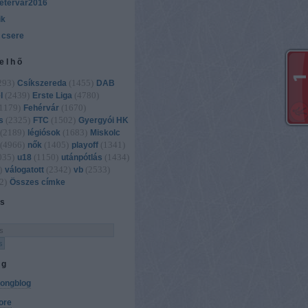
étervár2016
ik
 csere
elhő
293
)
(
1455
)
Csíkszereda
DAB
(
2439
)
(
4780
)
l
Erste Liga
1179
)
(
1670
)
Fehérvár
(
2325
)
(
1502
)
s
FTC
Gyergyói HK
(
2189
)
(
1683
)
légiósok
Miskolc
(
4966
)
(
1405
)
(
1341
)
nők
playoff
035
)
(
1150
)
(
1434
)
u18
utánpótlás
)
(
2342
)
(
2533
)
válogatott
vb
2
)
Összes címke
s
og
ongblog
ore