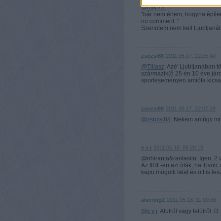
@miki78
:
"bár nem értem, hogyha építen
no comment.."
Szerintem nem kell Ljubljaná
zsozsi68
2011.05.17. 22:05:40
@Tillasz
: Azé' Ljubljanában
származik(ő 25 én 10 éve járo
sporteseményen amióta kicsal
zsozsi68
2011.05.17. 22:07:29
@zsozsi68
: Nekem amúgy min
v v j
2011.05.18. 08:26:19
@rihiranta&rantasila: Igen, 2 v
Az IIHF-en azt írták, ha Tivoli
kapu mögötti falat és ott is les
alvering2
2011.05.18. 11:00:36
@v v j
: Alulról vagy felülről :D