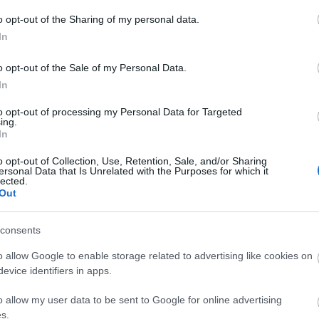
l lesz, lényeg az, hogy családostol megyünk megint
vébére!
o opt-out of the Sharing of my personal data.
normálisak, segítőkészek voltak a szovákok (igaz Kanada mezben
In
Válasz erre
o opt-out of the Sale of my Personal Data.
17
In
urkoló mindenségit!
: Azért ez a DIV1 már nem a tavalyi DIV1 lesz.
remélhetőleg nagyobb érdeklődés lesz. Csak megcsinálják a
to opt-out of processing my Personal Data for Targeted
ezzenek meg a magyar szövetséggel, hogy a szlovéniai VB
ing.
yen:)
In
t a helyünk. Végülis milyn sokan befértünk abba a kis szektorba
o opt-out of Collection, Use, Retention, Sale, and/or Sharing
ersonal Data that Is Unrelated with the Purposes for which it
Válasz erre
lected.
Out
13:55:13
annyira nem volt fos kassa. Kimentél és egyből volt sör meg
 2 percnél tovább sorban állni, és mindenhol értették mit
consents
Válasz erre
o allow Google to enable storage related to advertising like cookies on
evice identifiers in apps.
 lehetett bevinni a Tivoliba a sört? mázli, hogy jó idő volt.ennyi jó
éri egy sörsátrat felhúzni
o allow my user data to be sent to Google for online advertising
s.
Válasz erre