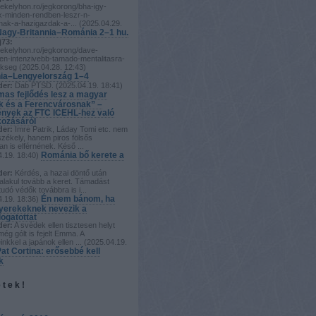
zekelyhon.ro/jegkorong/bha-igy-
uk-minden-rendben-leszr-n-
nak-a-hazigazdak-a-...
(
2025.04.29.
Nagy-Britannia–Románia 2–1 hu.
j73:
zekelyhon.ro/jegkorong/dave-
n-intenzivebb-tamado-mentalitasra-
ukseg
(
2025.04.28. 12:43
)
a–Lengyelország 1–4
der:
Dab PTSD.
(
2025.04.19. 18:41
)
mas fejlődés lesz a magyar
k és a Ferencvárosnak” –
nyek az FTC ICEHL-hez való
kozásáról
der:
Imre Patrik, Láday Tomi etc. nem
székely, hanem piros fölsős
n is elférnének. Késő ...
Románia bő kerete a
.19. 18:40
)
der:
Kérdés, a hazai döntő után
alakul tovább a keret. Támadást
tudó védők továbbra is i...
Én nem bánom, ha
.19. 18:36
)
yerekeknek nevezik a
logatottat
der:
A svédek ellen tisztesen helyt
 még gólt is fejelt Emma. A
inkkel a japánok ellen ...
(
2025.04.19.
at Cortina: erősebbé kell
k
etek!